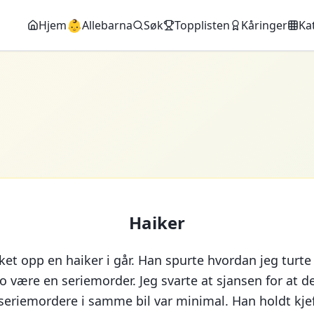
👶
Hjem
Allebarna
Søk
Topplisten
Kåringer
Ka
Haiker
ket opp en haiker i går. Han spurte hvordan jeg turte
o være en seriemorder. Jeg svarte at sjansen for at de
 seriemordere i samme bil var minimal. Han holdt kje