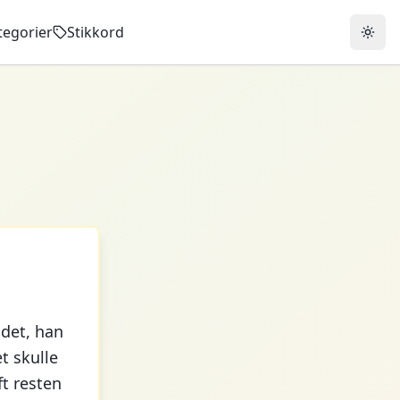
tegorier
Stikkord
 det, han
t skulle
ft resten