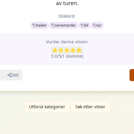
av turen.
Stikkord:
haiker
seriemorder
bil
tur
Vurder denne vitsen:
5.0
/5
(
1
stemme
)
Del
Utforsk kategorier
Søk etter vitser