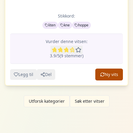
Stikkord:
liten
kne
hoppe
Vurder denne vitsen:
3.9
/5
(
9
stemme
r
)
Legg til
Del
Ny vits
Utforsk kategorier
Søk etter vitser