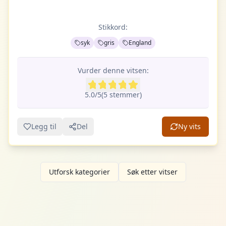
Stikkord:
syk
gris
England
Vurder denne vitsen:
5.0
/5
(
5
stemme
r
)
Legg til
Del
Ny vits
Utforsk kategorier
Søk etter vitser