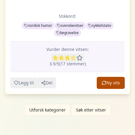
Stikkord:
nordisk humor
svenskevitser
sykkelstativ
begravelse
Vurder denne vitsen:
3.9
/5
(
17
stemme
r
)
Legg til
Del
Ny vits
Utforsk kategorier
Søk etter vitser