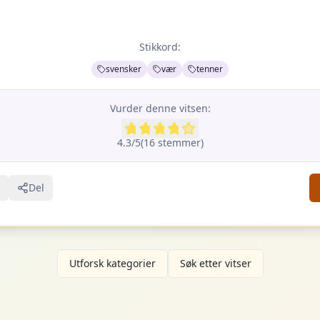
Stikkord:
svensker
vær
tenner
Vurder denne vitsen:
4.3
/5
(
16
stemme
r
)
Del
Utforsk kategorier
Søk etter vitser