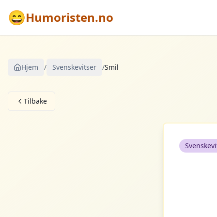
😄
Humoristen.no
Hjem
/
Svenskevitser
/
Smil
Tilbake
Svenskevi