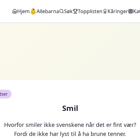
👶
Hjem
Allebarna
Søk
Topplisten
Kåringer
Ka
tser
Smil
Hvorfor smiler ikke svenskene når det er fint vær?
Fordi de ikke har lyst til å ha brune tenner.