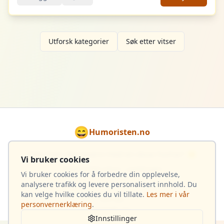
Utforsk kategorier
Søk etter vitser
😄
Humoristen.no
Gjør hver dag lysere med en dose humor! 🌟
Vi bruker cookies
Totalt 4 033 vitser i samlingen
Vi bruker cookies for å forbedre din opplevelse,
analysere trafikk og levere personalisert innhold. Du
kan velge hvilke cookies du vil tillate.
Les mer i vår
Om oss
personvernerklæring
.
Kontakt oss
Innstillinger
Opphavsrett