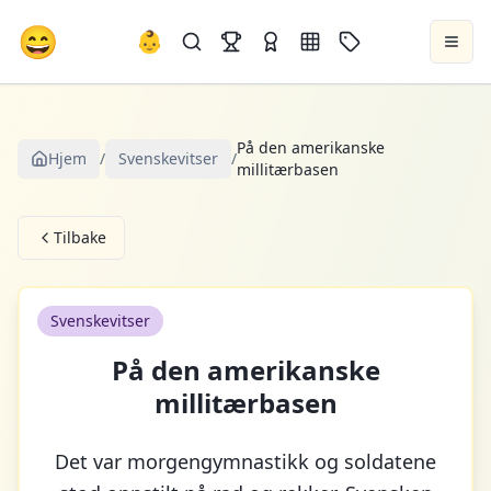
😄
👶
På den amerikanske
Hjem
/
Svenskevitser
/
millitærbasen
Tilbake
Svenskevitser
På den amerikanske
millitærbasen
Det var morgengymnastikk og soldatene