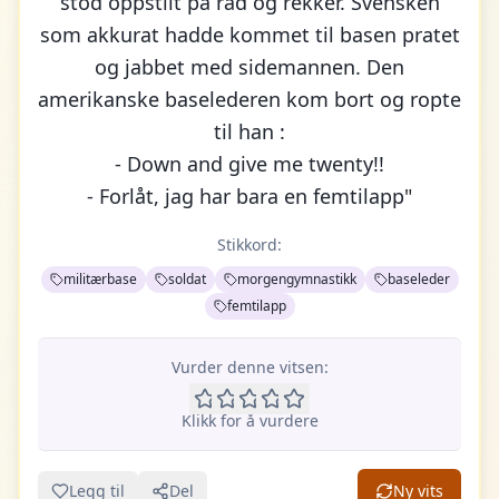
stod oppstilt på rad og rekker. Svensken
som akkurat hadde kommet til basen pratet
og jabbet med sidemannen. Den
amerikanske baselederen kom bort og ropte
til han :
- Down and give me twenty!!
- Forlåt, jag har bara en femtilapp"
Stikkord:
militærbase
soldat
morgengymnastikk
baseleder
femtilapp
Vurder denne vitsen:
Klikk for å vurdere
Legg til
Del
Ny vits