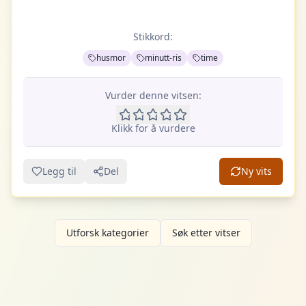
Stikkord:
husmor
minutt-ris
time
Vurder denne vitsen:
Klikk for å vurdere
Legg til
Del
Ny vits
Utforsk kategorier
Søk etter vitser