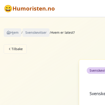
😄
Humoristen.no
Hjem
/
Svenskevitser
/
Hvem er latest?
Tilbake
Svenskevi
Svensk