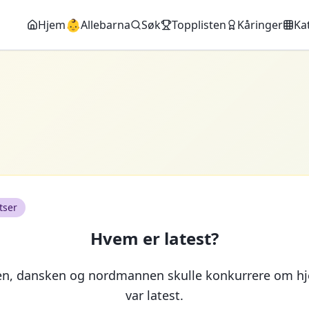
👶
Hjem
Allebarna
Søk
Topplisten
Kåringer
Ka
tser
Hvem er latest?
en, dansken og nordmannen skulle konkurrere om h
var latest.