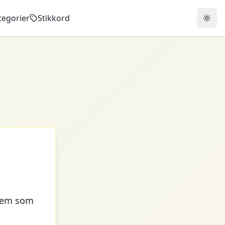
tegorier
Stikkord
jem som