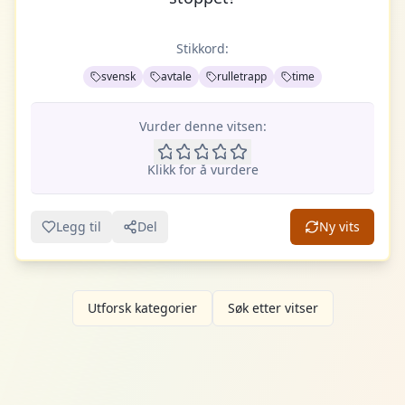
Stikkord:
svensk
avtale
rulletrapp
time
Vurder denne vitsen:
Klikk for å vurdere
Legg til
Del
Ny vits
Utforsk kategorier
Søk etter vitser