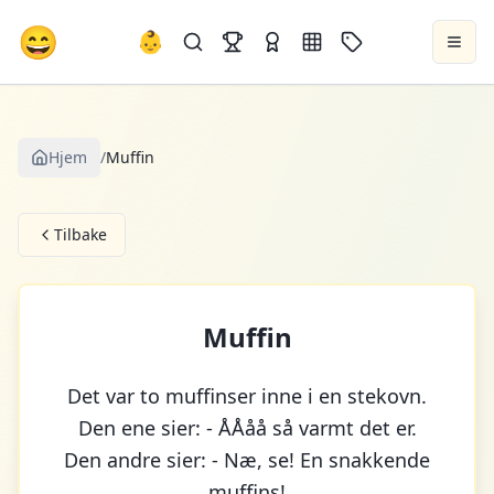
😄
👶
Hjem
/
Muffin
Tilbake
Muffin
Det var to muffinser inne i en stekovn.
Den ene sier: - ÅÅåå så varmt det er.
Den andre sier: - Næ, se! En snakkende
muffins!