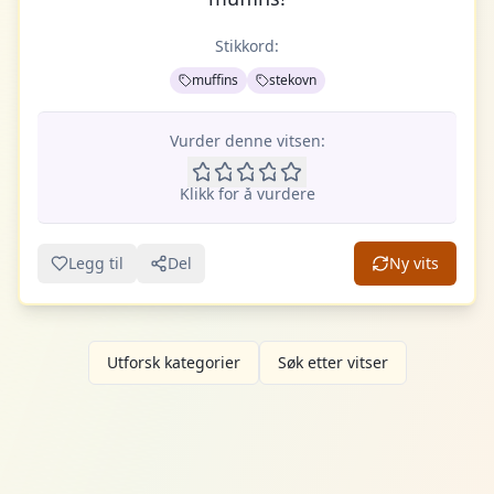
Stikkord:
muffins
stekovn
Vurder denne vitsen:
Klikk for å vurdere
Legg til
Del
Ny vits
Utforsk kategorier
Søk etter vitser