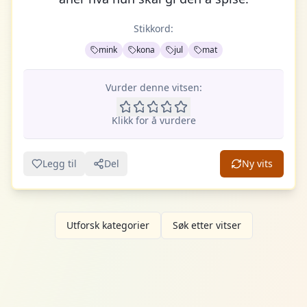
Stikkord:
mink
kona
jul
mat
Vurder denne vitsen:
Klikk for å vurdere
Legg til
Del
Ny vits
Utforsk kategorier
Søk etter vitser