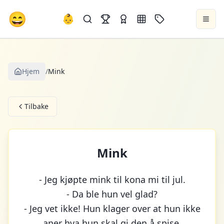
😄
👶
Hjem
/
Mink
Tilbake
Mink
- Jeg kjøpte mink til kona mi til jul.
- Da ble hun vel glad?
- Jeg vet ikke! Hun klager over at hun ikke
aner hva hun skal gi den å spise.