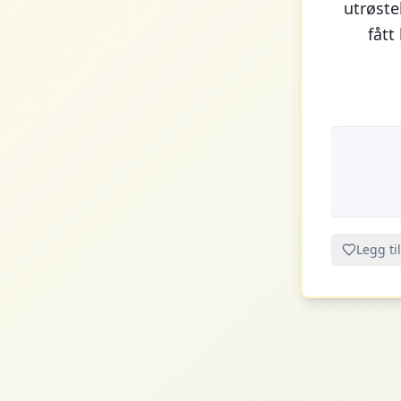
utrøstel
fått
Legg til