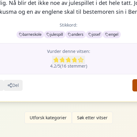
ig. Nå blir det ikke noe av julespillet i det hele tatt. 
 kusma og en av englene skal til bestemoren sin i Be
Stikkord:
barneskole
julespill
anders
josef
engel
Vurder denne vitsen:
4.2
/5
(
16
stemme
r
)
Del
Utforsk kategorier
Søk etter vitser