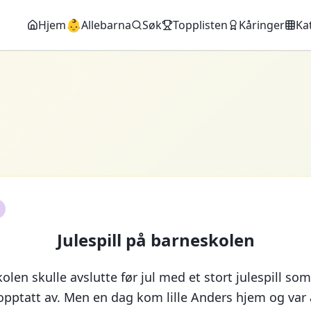
👶
Hjem
Allebarna
Søk
Topplisten
Kåringer
Ka
Julespill på barneskolen
len skulle avslutte før jul med et stort julespill som
opptatt av. Men en dag kom lille Anders hjem og var 