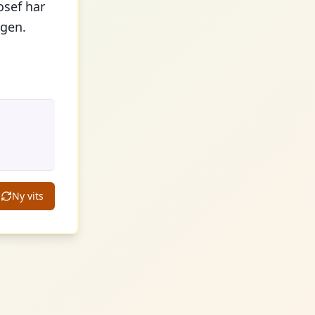
Josef har
rgen.
Ny vits