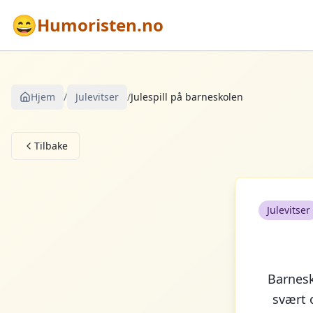
😄
Humoristen.no
Hjem
/
Julevitser
/
Julespill på barneskolen
Tilbake
Julevitser
Barnesko
svært 