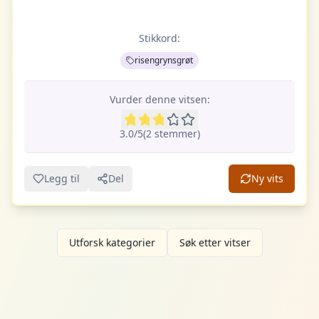
Stikkord:
risengrynsgrøt
Vurder denne vitsen:
3.0
/5
(
2
stemme
r
)
Legg til
Del
Ny vits
Utforsk kategorier
Søk etter vitser