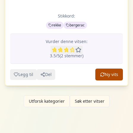
Stikkord:
rekke
bergerac
Vurder denne vitsen:
3.5
/5
(
2
stemme
r
)
Legg til
Del
Ny vits
Utforsk kategorier
Søk etter vitser