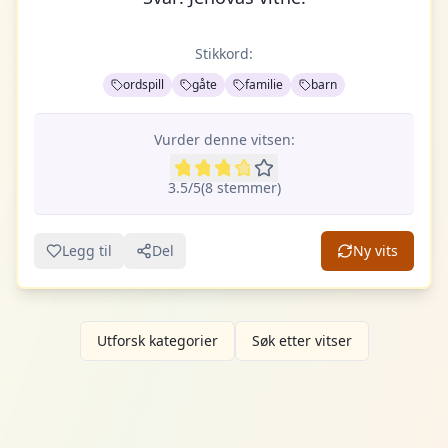
Stikkord:
ordspill
gåte
familie
barn
Vurder denne vitsen:
3.5
/5
(
8
stemme
r
)
Legg til
Del
Ny vits
Utforsk kategorier
Søk etter vitser