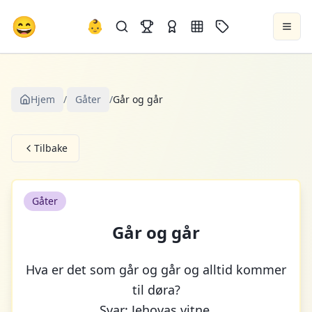
😄
👶
Hjem
/
Gåter
/
Går og går
Tilbake
Gåter
Går og går
Hva er det som går og går og alltid kommer
til døra?
Svar: Jehovas vitne.