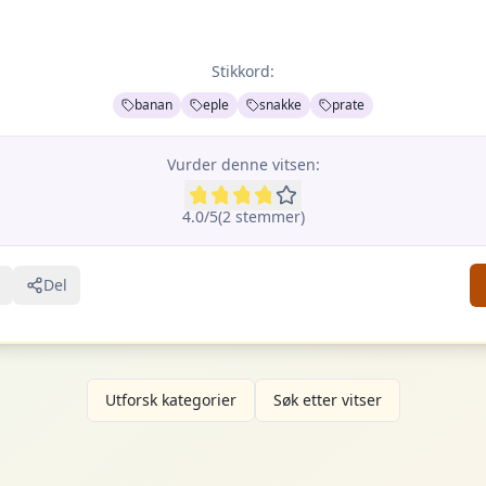
Stikkord:
banan
eple
snakke
prate
Vurder denne vitsen:
4.0
/5
(
2
stemme
r
)
Del
Utforsk kategorier
Søk etter vitser