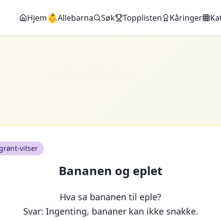
👶
Hjem
Allebarna
Søk
Topplisten
Kåringer
Ka
grønt-vitser
Bananen og eplet
Hva sa bananen til eple?
Svar: Ingenting, bananer kan ikke snakke.