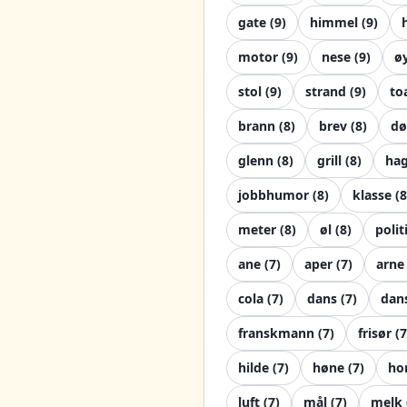
gate
(
9
)
himmel
(
9
)
motor
(
9
)
nese
(
9
)
ø
stol
(
9
)
strand
(
9
)
to
brann
(
8
)
brev
(
8
)
dø
glenn
(
8
)
grill
(
8
)
ha
jobbhumor
(
8
)
klasse
(
8
meter
(
8
)
øl
(
8
)
polit
ane
(
7
)
aper
(
7
)
arne
cola
(
7
)
dans
(
7
)
dan
franskmann
(
7
)
frisør
(
7
hilde
(
7
)
høne
(
7
)
ho
luft
(
7
)
mål
(
7
)
melk