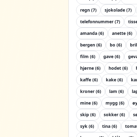
regn
(
7
)
sjokolade
(
7
)
telefonnummer
(
7
)
tiss
amanda
(
6
)
anette
(
6
)
bergen
(
6
)
bo
(
6
)
bri
film
(
6
)
gave
(
6
)
gev
hjørne
(
6
)
hodet
(
6
)
kaffe
(
6
)
kake
(
6
)
ka
kroner
(
6
)
lam
(
6
)
la
mine
(
6
)
mygg
(
6
)
ø
skip
(
6
)
sokker
(
6
)
s
syk
(
6
)
tina
(
6
)
toma