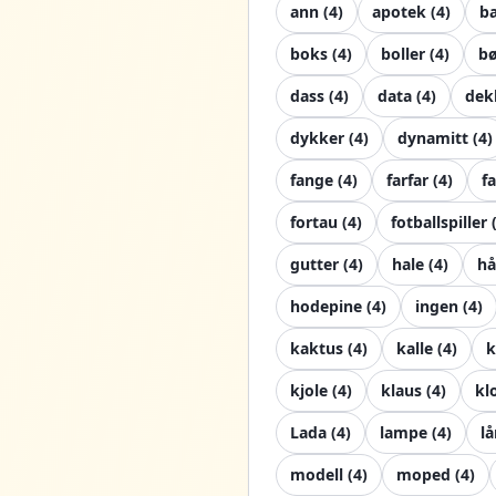
ann
(
4
)
apotek
(
4
)
b
boks
(
4
)
boller
(
4
)
bø
dass
(
4
)
data
(
4
)
dek
dykker
(
4
)
dynamitt
(
4
)
fange
(
4
)
farfar
(
4
)
fa
fortau
(
4
)
fotballspiller
gutter
(
4
)
hale
(
4
)
hå
hodepine
(
4
)
ingen
(
4
)
kaktus
(
4
)
kalle
(
4
)
kjole
(
4
)
klaus
(
4
)
kl
Lada
(
4
)
lampe
(
4
)
lå
modell
(
4
)
moped
(
4
)