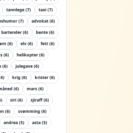
tannlege
(
7
)
taxi
(
7
)
eshumor
(
7
)
advokat
(
6
)
bartender
(
6
)
bente
(
6
)
røm
(
6
)
elv
(
6
)
fett
(
6
)
is
(
6
)
helikopter
(
6
)
e
(
6
)
julegave
(
6
)
(
6
)
krig
(
6
)
krister
(
6
)
måned
(
6
)
mars
(
6
)
6
)
siri
(
6
)
sjiraff
(
6
)
en
(
6
)
svømming
(
6
)
andrea
(
5
)
asta
(
5
)