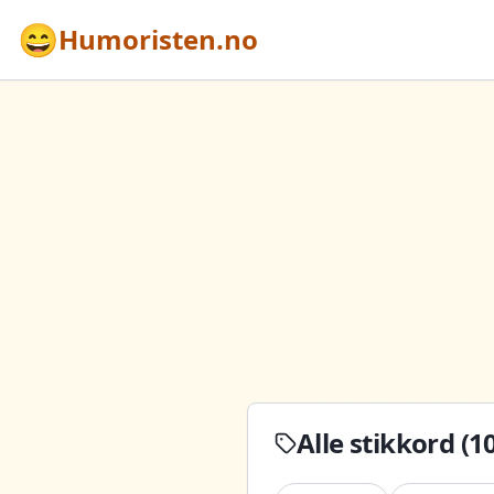
😄
Humoristen.no
Alle stikkord (
1