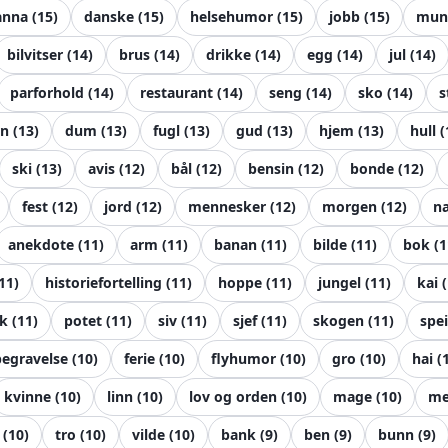
anna
(
15
)
danske
(
15
)
helsehumor
(
15
)
jobb
(
15
)
mun
bilvitser
(
14
)
brus
(
14
)
drikke
(
14
)
egg
(
14
)
jul
(
14
)
parforhold
(
14
)
restaurant
(
14
)
seng
(
14
)
sko
(
14
)
s
rn
(
13
)
dum
(
13
)
fugl
(
13
)
gud
(
13
)
hjem
(
13
)
hull
(
ski
(
13
)
avis
(
12
)
bål
(
12
)
bensin
(
12
)
bonde
(
12
)
fest
(
12
)
jord
(
12
)
mennesker
(
12
)
morgen
(
12
)
n
anekdote
(
11
)
arm
(
11
)
banan
(
11
)
bilde
(
11
)
bok
(
1
11
)
historiefortelling
(
11
)
hoppe
(
11
)
jungel
(
11
)
kai
(
k
(
11
)
potet
(
11
)
siv
(
11
)
sjef
(
11
)
skogen
(
11
)
spei
begravelse
(
10
)
ferie
(
10
)
flyhumor
(
10
)
gro
(
10
)
hai
(
kvinne
(
10
)
linn
(
10
)
lov og orden
(
10
)
mage
(
10
)
me
(
10
)
tro
(
10
)
vilde
(
10
)
bank
(
9
)
ben
(
9
)
bunn
(
9
)