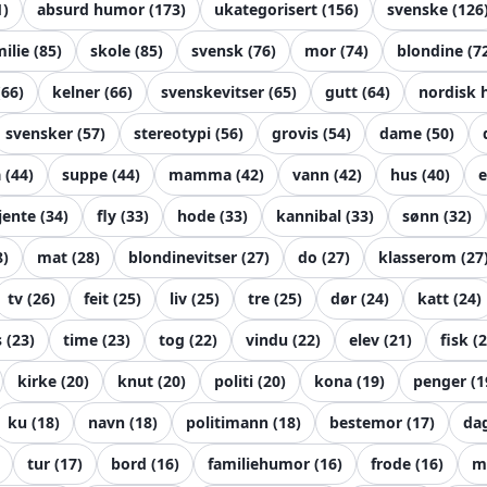
1
)
absurd humor
(
173
)
ukategorisert
(
156
)
svenske
(
126
milie
(
85
)
skole
(
85
)
svensk
(
76
)
mor
(
74
)
blondine
(
7
(
66
)
kelner
(
66
)
svenskevitser
(
65
)
gutt
(
64
)
nordisk
svensker
(
57
)
stereotypi
(
56
)
grovis
(
54
)
dame
(
50
)
a
(
44
)
suppe
(
44
)
mamma
(
42
)
vann
(
42
)
hus
(
40
)
e
jente
(
34
)
fly
(
33
)
hode
(
33
)
kannibal
(
33
)
sønn
(
32
)
8
)
mat
(
28
)
blondinevitser
(
27
)
do
(
27
)
klasserom
(
27
tv
(
26
)
feit
(
25
)
liv
(
25
)
tre
(
25
)
dør
(
24
)
katt
(
24
)
s
(
23
)
time
(
23
)
tog
(
22
)
vindu
(
22
)
elev
(
21
)
fisk
(
2
kirke
(
20
)
knut
(
20
)
politi
(
20
)
kona
(
19
)
penger
(
1
ku
(
18
)
navn
(
18
)
politimann
(
18
)
bestemor
(
17
)
da
tur
(
17
)
bord
(
16
)
familiehumor
(
16
)
frode
(
16
)
m