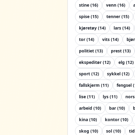
stine
(
16
)
venn
(
16
)
spise
(
15
)
tenner
(
15
)
kjøretøy
(
14
)
lars
(
14
)
tor
(
14
)
vits
(
14
)
bjø
politiet
(
13
)
prest
(
13
)
ekspeditør
(
12
)
elg
(
12
)
sport
(
12
)
sykkel
(
12
)
fallskjerm
(
11
)
fengsel
(
lise
(
11
)
lys
(
11
)
nors
arbeid
(
10
)
bar
(
10
)
kina
(
10
)
kontor
(
10
)
skog
(
10
)
sol
(
10
)
tid