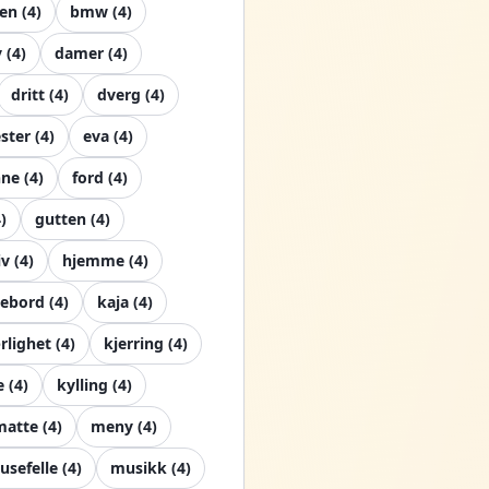
ten
(
4
)
bmw
(
4
)
y
(
4
)
damer
(
4
)
dritt
(
4
)
dverg
(
4
)
ster
(
4
)
eva
(
4
)
nne
(
4
)
ford
(
4
)
4
)
gutten
(
4
)
iv
(
4
)
hjemme
(
4
)
lebord
(
4
)
kaja
(
4
)
rlighet
(
4
)
kjerring
(
4
)
e
(
4
)
kylling
(
4
)
matte
(
4
)
meny
(
4
)
usefelle
(
4
)
musikk
(
4
)