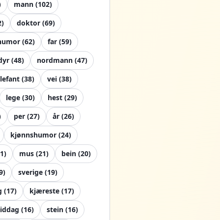
)
mann
(
102
)
2
)
doktor
(
69
)
 humor
(
62
)
far
(
59
)
dyr
(
48
)
nordmann
(
47
)
lefant
(
38
)
vei
(
38
)
lege
(
30
)
hest
(
29
)
)
per
(
27
)
år
(
26
)
kjønnshumor
(
24
)
1
)
mus
(
21
)
bein
(
20
)
9
)
sverige
(
19
)
g
(
17
)
kjæreste
(
17
)
iddag
(
16
)
stein
(
16
)