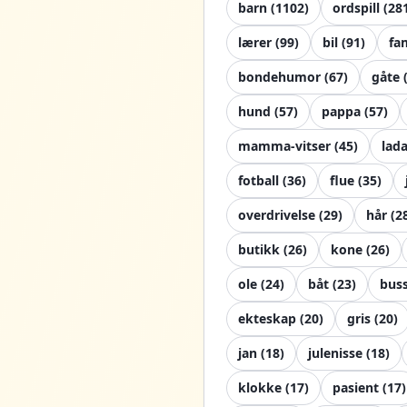
barn
(
1102
)
ordspill
(
28
lærer
(
99
)
bil
(
91
)
fa
bondehumor
(
67
)
gåte
hund
(
57
)
pappa
(
57
)
mamma-vitser
(
45
)
lad
fotball
(
36
)
flue
(
35
)
overdrivelse
(
29
)
hår
(
2
butikk
(
26
)
kone
(
26
)
ole
(
24
)
båt
(
23
)
bus
ekteskap
(
20
)
gris
(
20
)
jan
(
18
)
julenisse
(
18
)
klokke
(
17
)
pasient
(
17
)