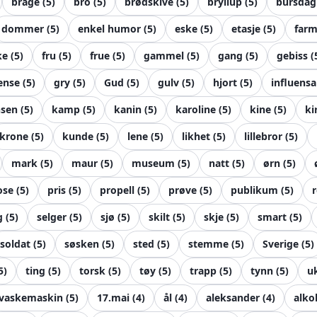
brage
(
5
)
bro
(
5
)
brødskive
(
5
)
bryllup
(
5
)
bursdag
dommer
(
5
)
enkel humor
(
5
)
eske
(
5
)
etasje
(
5
)
farm
ke
(
5
)
fru
(
5
)
frue
(
5
)
gammel
(
5
)
gang
(
5
)
gebiss
(
ense
(
5
)
gry
(
5
)
Gud
(
5
)
gulv
(
5
)
hjort
(
5
)
influensa
nsen
(
5
)
kamp
(
5
)
kanin
(
5
)
karoline
(
5
)
kine
(
5
)
ki
krone
(
5
)
kunde
(
5
)
lene
(
5
)
likhet
(
5
)
lillebror
(
5
)
mark
(
5
)
maur
(
5
)
museum
(
5
)
natt
(
5
)
ørn
(
5
)
ose
(
5
)
pris
(
5
)
propell
(
5
)
prøve
(
5
)
publikum
(
5
)
r
g
(
5
)
selger
(
5
)
sjø
(
5
)
skilt
(
5
)
skje
(
5
)
smart
(
5
)
soldat
(
5
)
søsken
(
5
)
sted
(
5
)
stemme
(
5
)
Sverige
(
5
)
5
)
ting
(
5
)
torsk
(
5
)
tøy
(
5
)
trapp
(
5
)
tynn
(
5
)
u
vaskemaskin
(
5
)
17.mai
(
4
)
ål
(
4
)
aleksander
(
4
)
alko