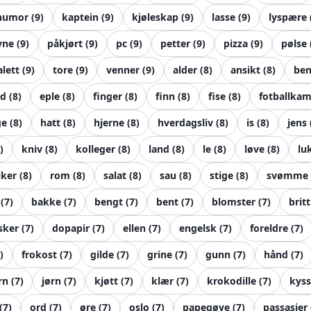
humor
(
9
)
kaptein
(
9
)
kjøleskap
(
9
)
lasse
(
9
)
lyspære
yne
(
9
)
påkjørt
(
9
)
pc
(
9
)
petter
(
9
)
pizza
(
9
)
pølse
alett
(
9
)
tore
(
9
)
venner
(
9
)
alder
(
8
)
ansikt
(
8
)
be
d
(
8
)
eple
(
8
)
finger
(
8
)
finn
(
8
)
fise
(
8
)
fotballka
ge
(
8
)
hatt
(
8
)
hjerne
(
8
)
hverdagsliv
(
8
)
is
(
8
)
jens
)
kniv
(
8
)
kolleger
(
8
)
land
(
8
)
le
(
8
)
løve
(
8
)
lu
iker
(
8
)
rom
(
8
)
salat
(
8
)
sau
(
8
)
stige
(
8
)
svømme
(
7
)
bakke
(
7
)
bengt
(
7
)
bent
(
7
)
blomster
(
7
)
britt
sker
(
7
)
dopapir
(
7
)
ellen
(
7
)
engelsk
(
7
)
foreldre
(
7
)
)
frokost
(
7
)
gilde
(
7
)
grine
(
7
)
gunn
(
7
)
hånd
(
7
)
rn
(
7
)
jørn
(
7
)
kjøtt
(
7
)
klær
(
7
)
krokodille
(
7
)
kyss
(
7
)
ord
(
7
)
øre
(
7
)
oslo
(
7
)
papegøye
(
7
)
passasjer