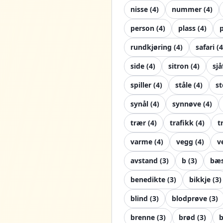
nisse
(
4
)
nummer
(
4
)
person
(
4
)
plass
(
4
)
rundkjøring
(
4
)
safari
(
4
side
(
4
)
sitron
(
4
)
sjå
spiller
(
4
)
ståle
(
4
)
s
synål
(
4
)
synnøve
(
4
)
trær
(
4
)
trafikk
(
4
)
t
varme
(
4
)
vegg
(
4
)
v
avstand
(
3
)
b
(
3
)
bæs
benedikte
(
3
)
bikkje
(
3
)
blind
(
3
)
blodprøve
(
3
)
brenne
(
3
)
brød
(
3
)