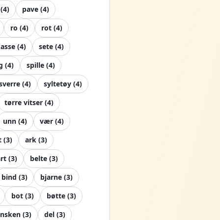
(
4
)
pave
(
4
)
ro
(
4
)
rot
(
4
)
asse
(
4
)
sete
(
4
)
g
(
4
)
spille
(
4
)
sverre
(
4
)
syltetøy
(
4
)
tørre vitser
(
4
)
unn
(
4
)
vær
(
4
)
t
(
3
)
ark
(
3
)
rt
(
3
)
belte
(
3
)
bind
(
3
)
bjarne
(
3
)
bot
(
3
)
bøtte
(
3
)
nsken
(
3
)
del
(
3
)