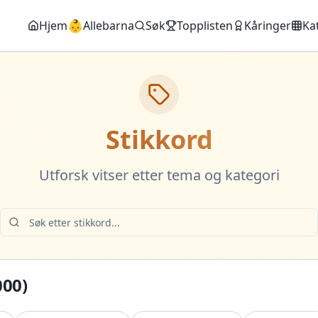
👶
Hjem
Allebarna
Søk
Topplisten
Kåringer
Ka
Stikkord
Utforsk vitser etter tema og kategori
000
)