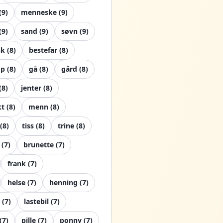
(
9
)
menneske
(
9
)
(
9
)
sand
(
9
)
søvn
(
9
)
nk
(
8
)
bestefar
(
8
)
mp
(
8
)
gå
(
8
)
gård
(
8
)
(
8
)
jenter
(
8
)
kt
(
8
)
menn
(
8
)
(
8
)
tiss
(
8
)
trine
(
8
)
(
7
)
brunette
(
7
)
frank
(
7
)
helse
(
7
)
henning
(
7
)
(
7
)
lastebil
(
7
)
(
7
)
pille
(
7
)
ponny
(
7
)