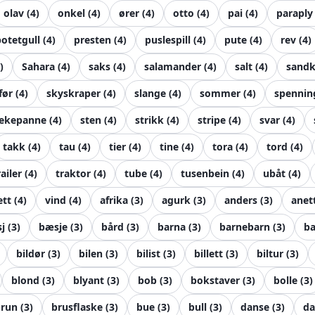
olav
(
4
)
onkel
(
4
)
ører
(
4
)
otto
(
4
)
pai
(
4
)
paraply
potetgull
(
4
)
presten
(
4
)
puslespill
(
4
)
pute
(
4
)
rev
(
4
)
)
Sahara
(
4
)
saks
(
4
)
salamander
(
4
)
salt
(
4
)
sandk
før
(
4
)
skyskraper
(
4
)
slange
(
4
)
sommer
(
4
)
spennin
tekepanne
(
4
)
sten
(
4
)
strikk
(
4
)
stripe
(
4
)
svar
(
4
)
takk
(
4
)
tau
(
4
)
tier
(
4
)
tine
(
4
)
tora
(
4
)
tord
(
4
)
railer
(
4
)
traktor
(
4
)
tube
(
4
)
tusenbein
(
4
)
ubåt
(
4
)
ett
(
4
)
vind
(
4
)
afrika
(
3
)
agurk
(
3
)
anders
(
3
)
anet
j
(
3
)
bæsje
(
3
)
bård
(
3
)
barna
(
3
)
barnebarn
(
3
)
ba
bildør
(
3
)
bilen
(
3
)
bilist
(
3
)
billett
(
3
)
biltur
(
3
)
blond
(
3
)
blyant
(
3
)
bob
(
3
)
bokstaver
(
3
)
bolle
(
3
)
brun
(
3
)
brusflaske
(
3
)
bue
(
3
)
bull
(
3
)
danse
(
3
)
da