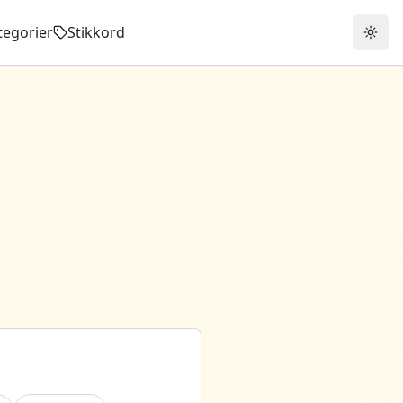
tegorier
Stikkord