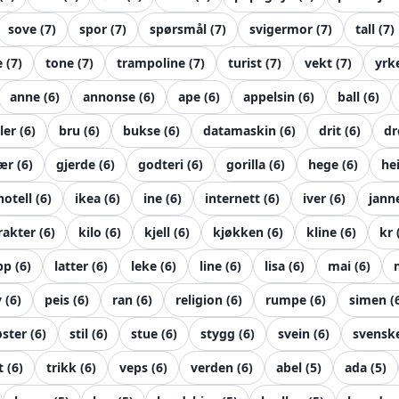
sove
(
7
)
spor
(
7
)
spørsmål
(
7
)
svigermor
(
7
)
tall
(
7
)
e
(
7
)
tone
(
7
)
trampoline
(
7
)
turist
(
7
)
vekt
(
7
)
yrk
anne
(
6
)
annonse
(
6
)
ape
(
6
)
appelsin
(
6
)
ball
(
6
)
ller
(
6
)
bru
(
6
)
bukse
(
6
)
datamaskin
(
6
)
drit
(
6
)
d
ær
(
6
)
gjerde
(
6
)
godteri
(
6
)
gorilla
(
6
)
hege
(
6
)
he
hotell
(
6
)
ikea
(
6
)
ine
(
6
)
internett
(
6
)
iver
(
6
)
jann
rakter
(
6
)
kilo
(
6
)
kjell
(
6
)
kjøkken
(
6
)
kline
(
6
)
kr
pp
(
6
)
latter
(
6
)
leke
(
6
)
line
(
6
)
lisa
(
6
)
mai
(
6
)
y
(
6
)
peis
(
6
)
ran
(
6
)
religion
(
6
)
rumpe
(
6
)
simen
(
øster
(
6
)
stil
(
6
)
stue
(
6
)
stygg
(
6
)
svein
(
6
)
svensk
t
(
6
)
trikk
(
6
)
veps
(
6
)
verden
(
6
)
abel
(
5
)
ada
(
5
)