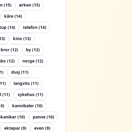
n
(
15
)
ørken
(
15
)
kåre
(
14
)
tup
(
14
)
telefon
(
14
)
13
)
kino
(
13
)
bror
(
12
)
by
(
12
)
abo
(
12
)
norge
(
12
)
1
)
dusj
(
11
)
11
)
langvits
(
11
)
l
(
11
)
sykehus
(
11
)
10
)
kannibaler
(
10
)
kaniker
(
10
)
panne
(
10
)
ektepar
(
9
)
even
(
9
)