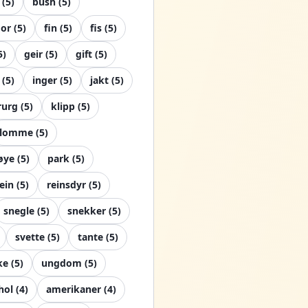
(
5
)
bush
(
5
)
or
(
5
)
fin
(
5
)
fis
(
5
)
5
)
geir
(
5
)
gift
(
5
)
(
5
)
inger
(
5
)
jakt
(
5
)
rurg
(
5
)
klipp
(
5
)
lomme
(
5
)
øye
(
5
)
park
(
5
)
ein
(
5
)
reinsdyr
(
5
)
snegle
(
5
)
snekker
(
5
)
svette
(
5
)
tante
(
5
)
ke
(
5
)
ungdom
(
5
)
hol
(
4
)
amerikaner
(
4
)