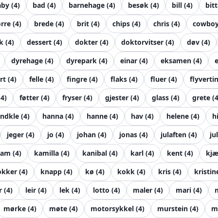
aby
(
4
)
bad
(
4
)
barnehage
(
4
)
besøk
(
4
)
bill
(
4
)
bit
rre
(
4
)
brede
(
4
)
brit
(
4
)
chips
(
4
)
chris
(
4
)
cowbo
k
(
4
)
dessert
(
4
)
dokter
(
4
)
doktorvitser
(
4
)
døv
(
4
)
dyrehage
(
4
)
dyrepark
(
4
)
einar
(
4
)
eksamen
(
4
)
e
rt
(
4
)
felle
(
4
)
fingre
(
4
)
flaks
(
4
)
fluer
(
4
)
flyverti
(
4
)
føtter
(
4
)
fryser
(
4
)
gjester
(
4
)
glass
(
4
)
grete
(
ndkle
(
4
)
hanna
(
4
)
hanne
(
4
)
hav
(
4
)
helene
(
4
)
h
jeger
(
4
)
jo
(
4
)
johan
(
4
)
jonas
(
4
)
julaften
(
4
)
ju
kam
(
4
)
kamilla
(
4
)
kanibal
(
4
)
karl
(
4
)
kent
(
4
)
kjæ
okker
(
4
)
knapp
(
4
)
kø
(
4
)
kokk
(
4
)
kris
(
4
)
kristin
r
(
4
)
leir
(
4
)
lek
(
4
)
lotto
(
4
)
maler
(
4
)
mari
(
4
)
mørke
(
4
)
møte
(
4
)
motorsykkel
(
4
)
murstein
(
4
)
m