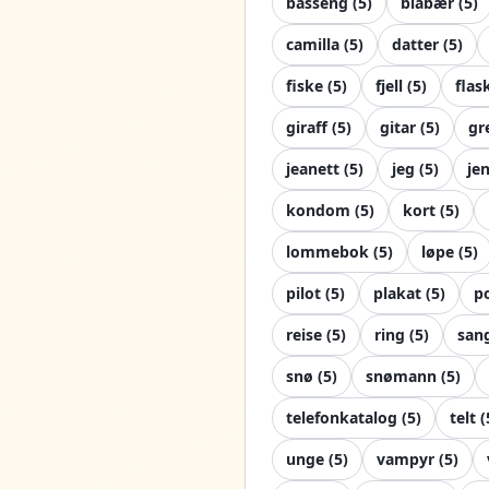
basseng
(
5
)
blåbær
(
5
)
camilla
(
5
)
datter
(
5
)
fiske
(
5
)
fjell
(
5
)
flas
giraff
(
5
)
gitar
(
5
)
gr
jeanett
(
5
)
jeg
(
5
)
je
kondom
(
5
)
kort
(
5
)
lommebok
(
5
)
løpe
(
5
)
pilot
(
5
)
plakat
(
5
)
p
reise
(
5
)
ring
(
5
)
san
snø
(
5
)
snømann
(
5
)
telefonkatalog
(
5
)
telt
(
unge
(
5
)
vampyr
(
5
)