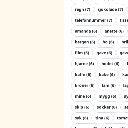
regn
(
7
)
sjokolade
(
7
)
telefonnummer
(
7
)
tiss
amanda
(
6
)
anette
(
6
)
bergen
(
6
)
bo
(
6
)
bri
film
(
6
)
gave
(
6
)
gev
hjørne
(
6
)
hodet
(
6
)
kaffe
(
6
)
kake
(
6
)
ka
kroner
(
6
)
lam
(
6
)
la
mine
(
6
)
mygg
(
6
)
ø
skip
(
6
)
sokker
(
6
)
s
syk
(
6
)
tina
(
6
)
toma