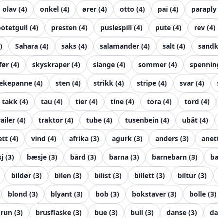
olav
(
4
)
onkel
(
4
)
ører
(
4
)
otto
(
4
)
pai
(
4
)
paraply
potetgull
(
4
)
presten
(
4
)
puslespill
(
4
)
pute
(
4
)
rev
(
4
)
)
Sahara
(
4
)
saks
(
4
)
salamander
(
4
)
salt
(
4
)
sandk
før
(
4
)
skyskraper
(
4
)
slange
(
4
)
sommer
(
4
)
spennin
tekepanne
(
4
)
sten
(
4
)
strikk
(
4
)
stripe
(
4
)
svar
(
4
)
takk
(
4
)
tau
(
4
)
tier
(
4
)
tine
(
4
)
tora
(
4
)
tord
(
4
)
railer
(
4
)
traktor
(
4
)
tube
(
4
)
tusenbein
(
4
)
ubåt
(
4
)
ett
(
4
)
vind
(
4
)
afrika
(
3
)
agurk
(
3
)
anders
(
3
)
anet
j
(
3
)
bæsje
(
3
)
bård
(
3
)
barna
(
3
)
barnebarn
(
3
)
ba
bildør
(
3
)
bilen
(
3
)
bilist
(
3
)
billett
(
3
)
biltur
(
3
)
blond
(
3
)
blyant
(
3
)
bob
(
3
)
bokstaver
(
3
)
bolle
(
3
)
brun
(
3
)
brusflaske
(
3
)
bue
(
3
)
bull
(
3
)
danse
(
3
)
da