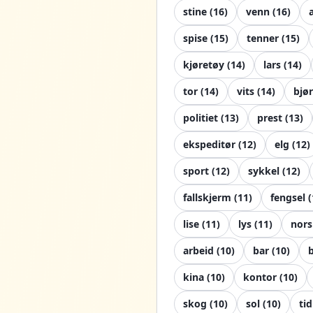
stine
(
16
)
venn
(
16
)
spise
(
15
)
tenner
(
15
)
kjøretøy
(
14
)
lars
(
14
)
tor
(
14
)
vits
(
14
)
bjø
politiet
(
13
)
prest
(
13
)
ekspeditør
(
12
)
elg
(
12
)
sport
(
12
)
sykkel
(
12
)
fallskjerm
(
11
)
fengsel
(
lise
(
11
)
lys
(
11
)
nors
arbeid
(
10
)
bar
(
10
)
kina
(
10
)
kontor
(
10
)
skog
(
10
)
sol
(
10
)
tid