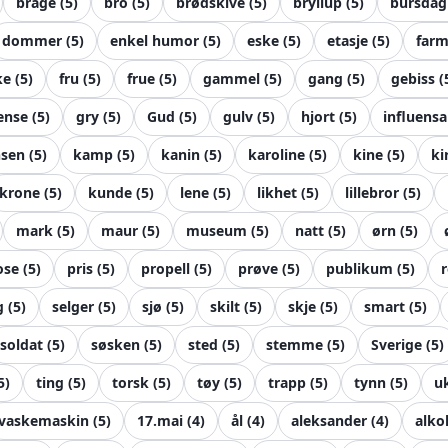
brage
(
5
)
bro
(
5
)
brødskive
(
5
)
bryllup
(
5
)
bursdag
dommer
(
5
)
enkel humor
(
5
)
eske
(
5
)
etasje
(
5
)
farm
ke
(
5
)
fru
(
5
)
frue
(
5
)
gammel
(
5
)
gang
(
5
)
gebiss
(
ense
(
5
)
gry
(
5
)
Gud
(
5
)
gulv
(
5
)
hjort
(
5
)
influensa
nsen
(
5
)
kamp
(
5
)
kanin
(
5
)
karoline
(
5
)
kine
(
5
)
ki
krone
(
5
)
kunde
(
5
)
lene
(
5
)
likhet
(
5
)
lillebror
(
5
)
mark
(
5
)
maur
(
5
)
museum
(
5
)
natt
(
5
)
ørn
(
5
)
ose
(
5
)
pris
(
5
)
propell
(
5
)
prøve
(
5
)
publikum
(
5
)
r
g
(
5
)
selger
(
5
)
sjø
(
5
)
skilt
(
5
)
skje
(
5
)
smart
(
5
)
soldat
(
5
)
søsken
(
5
)
sted
(
5
)
stemme
(
5
)
Sverige
(
5
)
5
)
ting
(
5
)
torsk
(
5
)
tøy
(
5
)
trapp
(
5
)
tynn
(
5
)
u
vaskemaskin
(
5
)
17.mai
(
4
)
ål
(
4
)
aleksander
(
4
)
alko