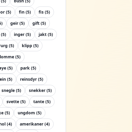
(
5
)
bush
(
5
)
or
(
5
)
fin
(
5
)
fis
(
5
)
5
)
geir
(
5
)
gift
(
5
)
(
5
)
inger
(
5
)
jakt
(
5
)
rurg
(
5
)
klipp
(
5
)
lomme
(
5
)
øye
(
5
)
park
(
5
)
ein
(
5
)
reinsdyr
(
5
)
snegle
(
5
)
snekker
(
5
)
svette
(
5
)
tante
(
5
)
ke
(
5
)
ungdom
(
5
)
hol
(
4
)
amerikaner
(
4
)