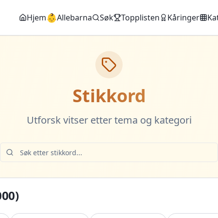
👶
Hjem
Allebarna
Søk
Topplisten
Kåringer
Ka
Stikkord
Utforsk vitser etter tema og kategori
000
)