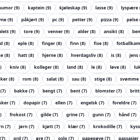
humor
(
9
)
kaptein
(
9
)
kjøleskap
(
9
)
lasse
(
9
)
lyspære
yne
(
9
)
påkjørt
(
9
)
pc
(
9
)
petter
(
9
)
pizza
(
9
)
pølse
alett
(
9
)
tore
(
9
)
venner
(
9
)
alder
(
8
)
ansikt
(
8
)
be
d
(
8
)
eple
(
8
)
finger
(
8
)
finn
(
8
)
fise
(
8
)
fotballka
ge
(
8
)
hatt
(
8
)
hjerne
(
8
)
hverdagsliv
(
8
)
is
(
8
)
jens
)
kniv
(
8
)
kolleger
(
8
)
land
(
8
)
le
(
8
)
løve
(
8
)
lu
iker
(
8
)
rom
(
8
)
salat
(
8
)
sau
(
8
)
stige
(
8
)
svømme
(
7
)
bakke
(
7
)
bengt
(
7
)
bent
(
7
)
blomster
(
7
)
britt
sker
(
7
)
dopapir
(
7
)
ellen
(
7
)
engelsk
(
7
)
foreldre
(
7
)
)
frokost
(
7
)
gilde
(
7
)
grine
(
7
)
gunn
(
7
)
hånd
(
7
)
rn
(
7
)
jørn
(
7
)
kjøtt
(
7
)
klær
(
7
)
krokodille
(
7
)
kyss
(
7
)
ord
(
7
)
øre
(
7
)
oslo
(
7
)
papegøye
(
7
)
passasjer