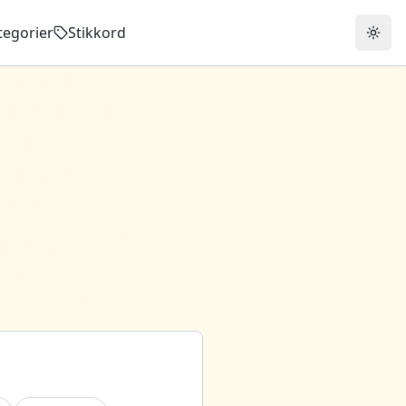
tegorier
Stikkord