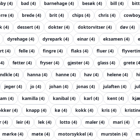
aby
(
4
)
bad
(
4
)
barnehage
(
4
)
besøk
(
4
)
bill
(
4
)
bit
rre
(
4
)
brede
(
4
)
brit
(
4
)
chips
(
4
)
chris
(
4
)
cowbo
k
(
4
)
dessert
(
4
)
dokter
(
4
)
doktorvitser
(
4
)
døv
(
4
)
dyrehage
(
4
)
dyrepark
(
4
)
einar
(
4
)
eksamen
(
4
)
e
rt
(
4
)
felle
(
4
)
fingre
(
4
)
flaks
(
4
)
fluer
(
4
)
flyverti
(
4
)
føtter
(
4
)
fryser
(
4
)
gjester
(
4
)
glass
(
4
)
grete
(
ndkle
(
4
)
hanna
(
4
)
hanne
(
4
)
hav
(
4
)
helene
(
4
)
h
jeger
(
4
)
jo
(
4
)
johan
(
4
)
jonas
(
4
)
julaften
(
4
)
ju
kam
(
4
)
kamilla
(
4
)
kanibal
(
4
)
karl
(
4
)
kent
(
4
)
kjæ
okker
(
4
)
knapp
(
4
)
kø
(
4
)
kokk
(
4
)
kris
(
4
)
kristin
r
(
4
)
leir
(
4
)
lek
(
4
)
lotto
(
4
)
maler
(
4
)
mari
(
4
)
mørke
(
4
)
møte
(
4
)
motorsykkel
(
4
)
murstein
(
4
)
m