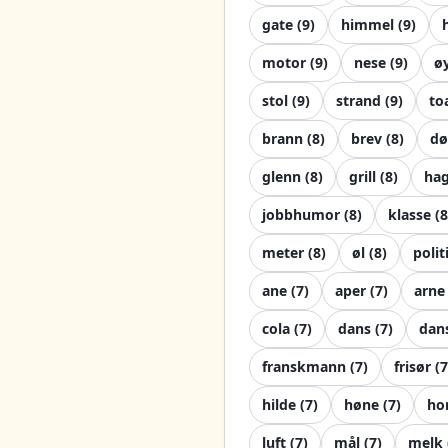
gate
(
9
)
himmel
(
9
)
motor
(
9
)
nese
(
9
)
ø
stol
(
9
)
strand
(
9
)
to
brann
(
8
)
brev
(
8
)
dø
glenn
(
8
)
grill
(
8
)
ha
jobbhumor
(
8
)
klasse
(
8
meter
(
8
)
øl
(
8
)
polit
ane
(
7
)
aper
(
7
)
arne
cola
(
7
)
dans
(
7
)
dan
franskmann
(
7
)
frisør
(
7
hilde
(
7
)
høne
(
7
)
ho
luft
(
7
)
mål
(
7
)
melk