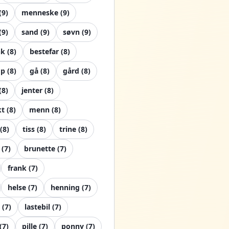
(
9
)
menneske
(
9
)
(
9
)
sand
(
9
)
søvn
(
9
)
nk
(
8
)
bestefar
(
8
)
mp
(
8
)
gå
(
8
)
gård
(
8
)
(
8
)
jenter
(
8
)
kt
(
8
)
menn
(
8
)
(
8
)
tiss
(
8
)
trine
(
8
)
(
7
)
brunette
(
7
)
frank
(
7
)
helse
(
7
)
henning
(
7
)
(
7
)
lastebil
(
7
)
(
7
)
pille
(
7
)
ponny
(
7
)