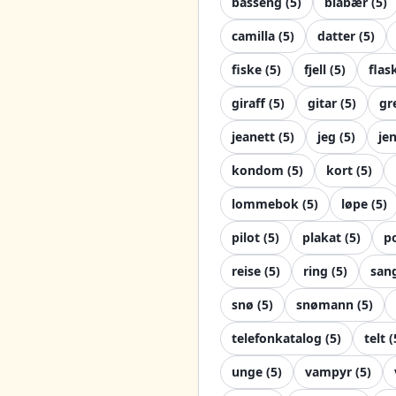
basseng
(
5
)
blåbær
(
5
)
camilla
(
5
)
datter
(
5
)
fiske
(
5
)
fjell
(
5
)
flas
giraff
(
5
)
gitar
(
5
)
gr
jeanett
(
5
)
jeg
(
5
)
je
kondom
(
5
)
kort
(
5
)
lommebok
(
5
)
løpe
(
5
)
pilot
(
5
)
plakat
(
5
)
p
reise
(
5
)
ring
(
5
)
san
snø
(
5
)
snømann
(
5
)
telefonkatalog
(
5
)
telt
(
unge
(
5
)
vampyr
(
5
)