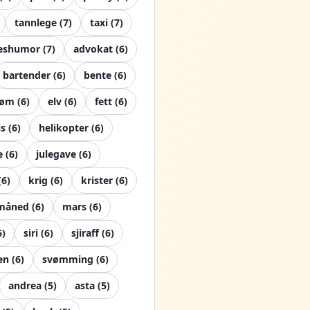
tannlege
(
7
)
taxi
(
7
)
eshumor
(
7
)
advokat
(
6
)
bartender
(
6
)
bente
(
6
)
røm
(
6
)
elv
(
6
)
fett
(
6
)
is
(
6
)
helikopter
(
6
)
e
(
6
)
julegave
(
6
)
(
6
)
krig
(
6
)
krister
(
6
)
måned
(
6
)
mars
(
6
)
6
)
siri
(
6
)
sjiraff
(
6
)
en
(
6
)
svømming
(
6
)
andrea
(
5
)
asta
(
5
)