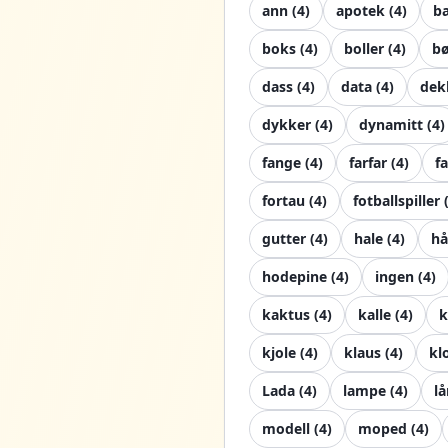
ann
(
4
)
apotek
(
4
)
b
boks
(
4
)
boller
(
4
)
bø
dass
(
4
)
data
(
4
)
dek
dykker
(
4
)
dynamitt
(
4
)
fange
(
4
)
farfar
(
4
)
fa
fortau
(
4
)
fotballspiller
gutter
(
4
)
hale
(
4
)
hå
hodepine
(
4
)
ingen
(
4
)
kaktus
(
4
)
kalle
(
4
)
kjole
(
4
)
klaus
(
4
)
kl
Lada
(
4
)
lampe
(
4
)
lå
modell
(
4
)
moped
(
4
)