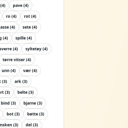
(
4
)
pave
(
4
)
ro
(
4
)
rot
(
4
)
asse
(
4
)
sete
(
4
)
g
(
4
)
spille
(
4
)
sverre
(
4
)
syltetøy
(
4
)
tørre vitser
(
4
)
unn
(
4
)
vær
(
4
)
t
(
3
)
ark
(
3
)
rt
(
3
)
belte
(
3
)
bind
(
3
)
bjarne
(
3
)
bot
(
3
)
bøtte
(
3
)
nsken
(
3
)
del
(
3
)