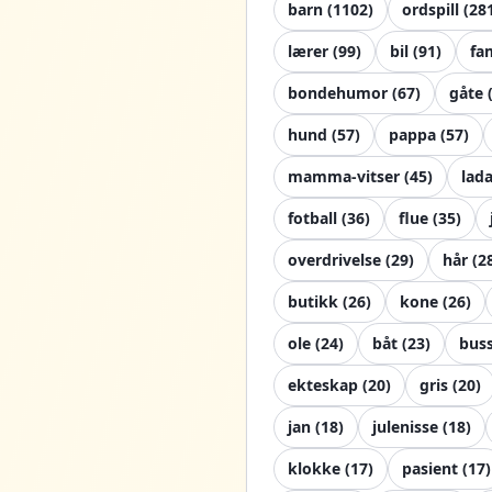
barn
(
1102
)
ordspill
(
28
lærer
(
99
)
bil
(
91
)
fa
bondehumor
(
67
)
gåte
hund
(
57
)
pappa
(
57
)
mamma-vitser
(
45
)
lad
fotball
(
36
)
flue
(
35
)
overdrivelse
(
29
)
hår
(
2
butikk
(
26
)
kone
(
26
)
ole
(
24
)
båt
(
23
)
bus
ekteskap
(
20
)
gris
(
20
)
jan
(
18
)
julenisse
(
18
)
klokke
(
17
)
pasient
(
17
)