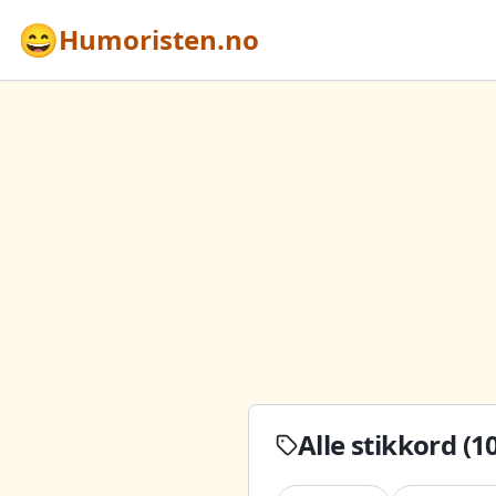
😄
Humoristen.no
Alle stikkord (
1