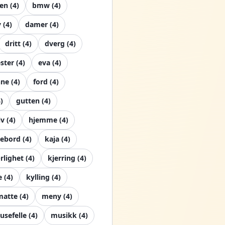
ten
(
4
)
bmw
(
4
)
y
(
4
)
damer
(
4
)
dritt
(
4
)
dverg
(
4
)
ster
(
4
)
eva
(
4
)
nne
(
4
)
ford
(
4
)
4
)
gutten
(
4
)
iv
(
4
)
hjemme
(
4
)
lebord
(
4
)
kaja
(
4
)
rlighet
(
4
)
kjerring
(
4
)
e
(
4
)
kylling
(
4
)
matte
(
4
)
meny
(
4
)
usefelle
(
4
)
musikk
(
4
)