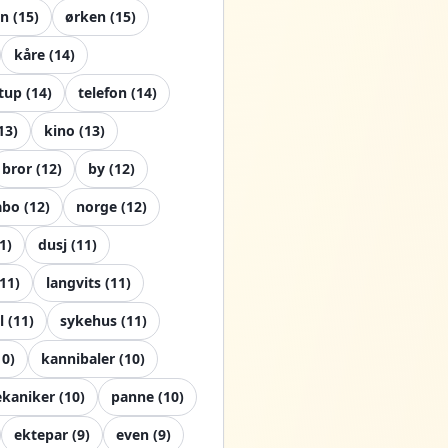
n
(
15
)
ørken
(
15
)
kåre
(
14
)
tup
(
14
)
telefon
(
14
)
13
)
kino
(
13
)
bror
(
12
)
by
(
12
)
abo
(
12
)
norge
(
12
)
1
)
dusj
(
11
)
11
)
langvits
(
11
)
l
(
11
)
sykehus
(
11
)
10
)
kannibaler
(
10
)
kaniker
(
10
)
panne
(
10
)
ektepar
(
9
)
even
(
9
)