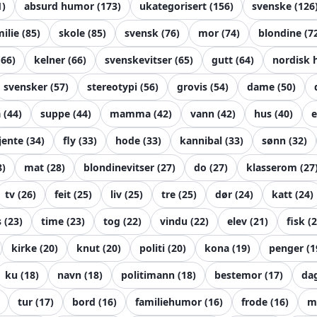
1
)
absurd humor
(
173
)
ukategorisert
(
156
)
svenske
(
126
milie
(
85
)
skole
(
85
)
svensk
(
76
)
mor
(
74
)
blondine
(
7
(
66
)
kelner
(
66
)
svenskevitser
(
65
)
gutt
(
64
)
nordisk
svensker
(
57
)
stereotypi
(
56
)
grovis
(
54
)
dame
(
50
)
a
(
44
)
suppe
(
44
)
mamma
(
42
)
vann
(
42
)
hus
(
40
)
e
jente
(
34
)
fly
(
33
)
hode
(
33
)
kannibal
(
33
)
sønn
(
32
)
8
)
mat
(
28
)
blondinevitser
(
27
)
do
(
27
)
klasserom
(
27
tv
(
26
)
feit
(
25
)
liv
(
25
)
tre
(
25
)
dør
(
24
)
katt
(
24
)
s
(
23
)
time
(
23
)
tog
(
22
)
vindu
(
22
)
elev
(
21
)
fisk
(
2
kirke
(
20
)
knut
(
20
)
politi
(
20
)
kona
(
19
)
penger
(
1
ku
(
18
)
navn
(
18
)
politimann
(
18
)
bestemor
(
17
)
da
tur
(
17
)
bord
(
16
)
familiehumor
(
16
)
frode
(
16
)
m