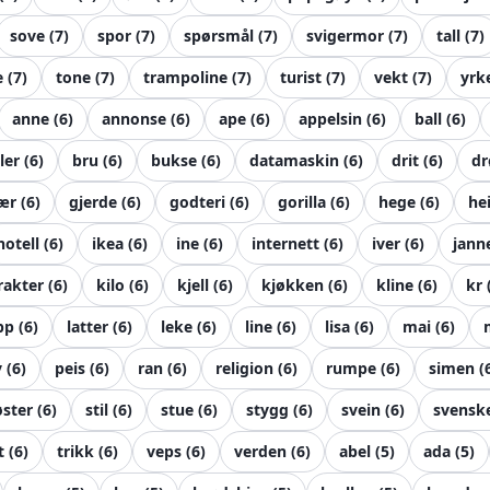
sove
(
7
)
spor
(
7
)
spørsmål
(
7
)
svigermor
(
7
)
tall
(
7
)
e
(
7
)
tone
(
7
)
trampoline
(
7
)
turist
(
7
)
vekt
(
7
)
yrk
anne
(
6
)
annonse
(
6
)
ape
(
6
)
appelsin
(
6
)
ball
(
6
)
ller
(
6
)
bru
(
6
)
bukse
(
6
)
datamaskin
(
6
)
drit
(
6
)
d
ær
(
6
)
gjerde
(
6
)
godteri
(
6
)
gorilla
(
6
)
hege
(
6
)
he
hotell
(
6
)
ikea
(
6
)
ine
(
6
)
internett
(
6
)
iver
(
6
)
jann
rakter
(
6
)
kilo
(
6
)
kjell
(
6
)
kjøkken
(
6
)
kline
(
6
)
kr
pp
(
6
)
latter
(
6
)
leke
(
6
)
line
(
6
)
lisa
(
6
)
mai
(
6
)
y
(
6
)
peis
(
6
)
ran
(
6
)
religion
(
6
)
rumpe
(
6
)
simen
(
øster
(
6
)
stil
(
6
)
stue
(
6
)
stygg
(
6
)
svein
(
6
)
svensk
t
(
6
)
trikk
(
6
)
veps
(
6
)
verden
(
6
)
abel
(
5
)
ada
(
5
)