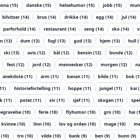
anna
(
15
)
danske
(
15
)
helsehumor
(
15
)
jobb
(
15
)
mun
bilvitser
(
14
)
brus
(
14
)
drikke
(
14
)
egg
(
14
)
jul
(
14
)
parforhold
(
14
)
restaurant
(
14
)
seng
(
14
)
sko
(
14
)
s
rn
(
13
)
dum
(
13
)
fugl
(
13
)
gud
(
13
)
hjem
(
13
)
hull
(
ski
(
13
)
avis
(
12
)
bål
(
12
)
bensin
(
12
)
bonde
(
12
)
fest
(
12
)
jord
(
12
)
mennesker
(
12
)
morgen
(
12
)
n
anekdote
(
11
)
arm
(
11
)
banan
(
11
)
bilde
(
11
)
bok
(
1
11
)
historiefortelling
(
11
)
hoppe
(
11
)
jungel
(
11
)
kai
(
k
(
11
)
potet
(
11
)
siv
(
11
)
sjef
(
11
)
skogen
(
11
)
spei
begravelse
(
10
)
ferie
(
10
)
flyhumor
(
10
)
gro
(
10
)
hai
(
kvinne
(
10
)
linn
(
10
)
lov og orden
(
10
)
mage
(
10
)
me
(
10
)
tro
(
10
)
vilde
(
10
)
bank
(
9
)
ben
(
9
)
bunn
(
9
)