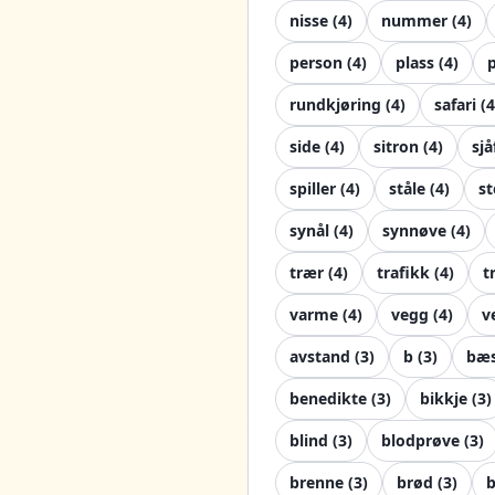
nisse
(
4
)
nummer
(
4
)
person
(
4
)
plass
(
4
)
rundkjøring
(
4
)
safari
(
4
side
(
4
)
sitron
(
4
)
sjå
spiller
(
4
)
ståle
(
4
)
s
synål
(
4
)
synnøve
(
4
)
trær
(
4
)
trafikk
(
4
)
t
varme
(
4
)
vegg
(
4
)
v
avstand
(
3
)
b
(
3
)
bæs
benedikte
(
3
)
bikkje
(
3
)
blind
(
3
)
blodprøve
(
3
)
brenne
(
3
)
brød
(
3
)