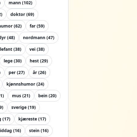
)
mann
(
102
)
2
)
doktor
(
69
)
 humor
(
62
)
far
(
59
)
dyr
(
48
)
nordmann
(
47
)
lefant
(
38
)
vei
(
38
)
lege
(
30
)
hest
(
29
)
)
per
(
27
)
år
(
26
)
kjønnshumor
(
24
)
1
)
mus
(
21
)
bein
(
20
)
9
)
sverige
(
19
)
g
(
17
)
kjæreste
(
17
)
iddag
(
16
)
stein
(
16
)