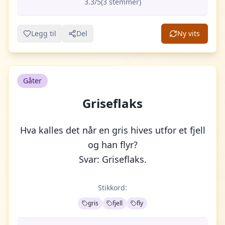
3.3
/5
(
3
stemme
r
)
Legg til
Del
Ny vits
Gåter
Griseflaks
Hva kalles det når en gris hives utfor et fjell
og han flyr?
Svar: Griseflaks.
Stikkord:
gris
fjell
fly