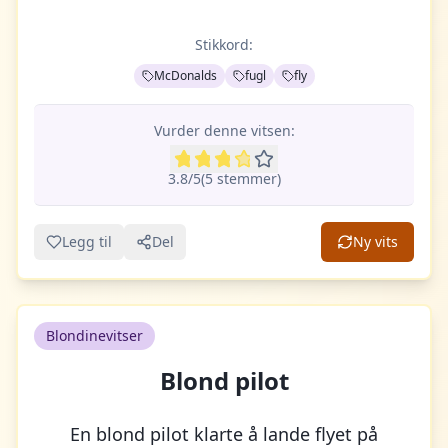
Stikkord:
McDonalds
fugl
fly
Vurder denne vitsen:
3.8
/5
(
5
stemme
r
)
Legg til
Del
Ny vits
Blondinevitser
Blond pilot
En blond pilot klarte å lande flyet på