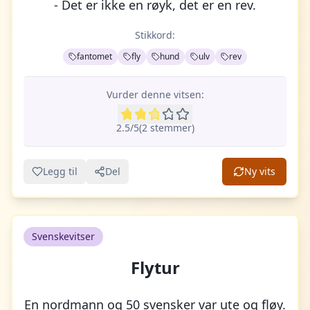
- Det er ikke en røyk, det er en rev.
Stikkord:
fantomet
fly
hund
ulv
rev
Vurder denne vitsen:
2.5
/5
(
2
stemme
r
)
Legg til
Del
Ny vits
Svenskevitser
Flytur
En nordmann og 50 svensker var ute og fløy.