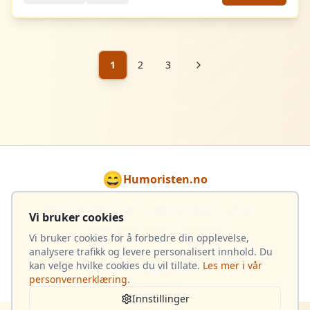
1
2
3
😄
Humoristen.no
Gjør hver dag lysere med en dose humor! 🌟
Vi bruker cookies
Totalt 4 033 vitser i samlingen
Vi bruker cookies for å forbedre din opplevelse,
analysere trafikk og levere personalisert innhold. Du
kan velge hvilke cookies du vil tillate.
Les mer i vår
Om oss
personvernerklæring
.
Kontakt oss
Innstillinger
Opphavsrett