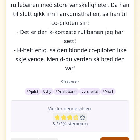
rullebanen med store vanskeligheter. Da han
til slutt gikk inn i ankomsthallen, sa han til
co-piloten sin:
- Det er den k-korteste rullbanen jeg har
sett!
- H-helt enig, sa den blonde co-piloten like
skjelvende. Men d-du verden så bred den
var!
Stikkord:
pilot
fly
rullebane
co-pilot
hall
Vurder denne vitsen:
3.5
/5
(
4
stemme
r
)