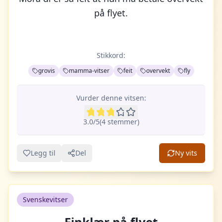
på flyet.
Stikkord:
grovis
mamma-vitser
feit
overvekt
fly
Vurder denne vitsen:
3.0
/5
(
4
stemme
r
)
Legg til
Del
Ny vits
Svenskevitser
Finklær på flyet