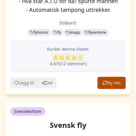
- Hva står A.T.U for da? spurte mannen
- Automatisk tampong uttrekker.
Stikkord:
flyhumor
fly
knapp
flyvertinne
Vurder denne vitsen:
4.6
/5
(
12
stemme
r
)
Legg til
Del
Ny vits
Svenskevitser
Svensk fly