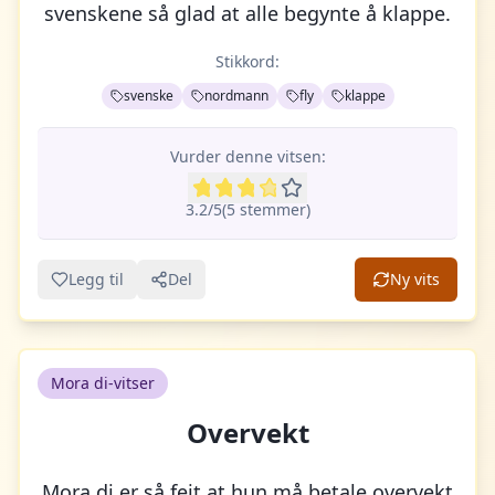
svenskene så glad at alle begynte å klappe.
Stikkord:
svenske
nordmann
fly
klappe
Vurder denne vitsen:
3.2
/5
(
5
stemme
r
)
Legg til
Del
Ny vits
Mora di-vitser
Overvekt
Mora di er så feit at hun må betale overvekt