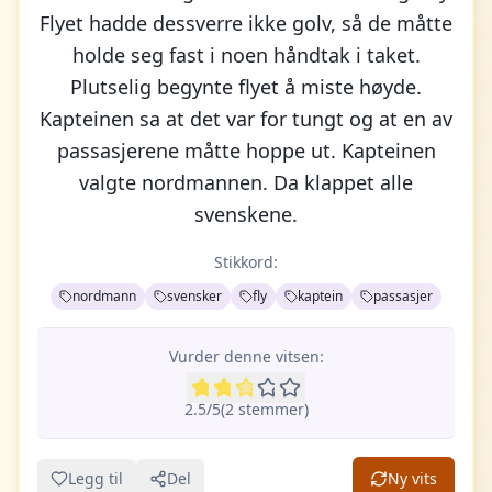
Flyet hadde dessverre ikke golv, så de måtte
holde seg fast i noen håndtak i taket.
Plutselig begynte flyet å miste høyde.
Kapteinen sa at det var for tungt og at en av
passasjerene måtte hoppe ut. Kapteinen
valgte nordmannen. Da klappet alle
svenskene.
Stikkord:
nordmann
svensker
fly
kaptein
passasjer
Vurder denne vitsen:
2.5
/5
(
2
stemme
r
)
Legg til
Del
Ny vits