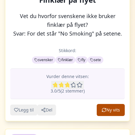
Vet du hvorfor svenskene ikke bruker
finklær på flyet?
Svar: For det står "No Smoking" på setene.
Stikkord:
svensker
finklær
fly
sete
Vurder denne vitsen:
3.0
/5
(
2
stemme
r
)
Legg til
Del
Ny vits