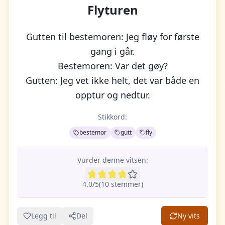
Flyturen
Gutten til bestemoren: Jeg fløy for første
gang i går.
Bestemoren: Var det gøy?
Gutten: Jeg vet ikke helt, det var både en
opptur og nedtur.
Stikkord:
bestemor
gutt
fly
Vurder denne vitsen:
4.0
/5
(
10
stemme
r
)
Legg til
Del
Ny vits