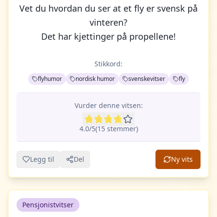
Vet du hvordan du ser at et fly er svensk på
vinteren?
Det har kjettinger på propellene!
Stikkord:
flyhumor
nordisk humor
svenskevitser
fly
Vurder denne vitsen:
4.0
/5
(
15
stemme
r
)
Legg til
Del
Ny vits
Pensjonistvitser