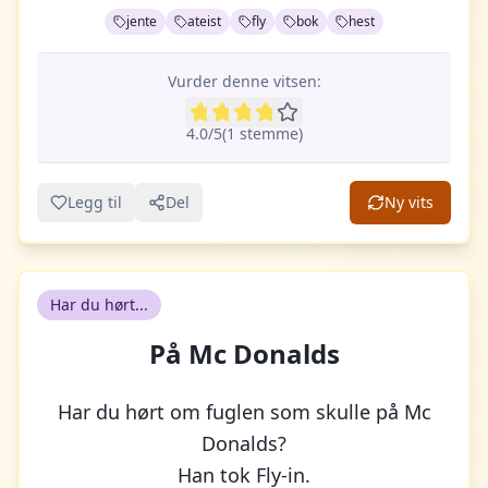
jente
ateist
fly
bok
hest
Vurder denne vitsen:
4.0
/5
(
1
stemme
)
Legg til
Del
Ny vits
Har du hørt...
På Mc Donalds
Har du hørt om fuglen som skulle på Mc
Donalds?
Han tok Fly-in.