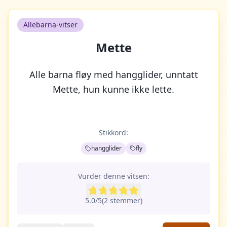
Allebarna-vitser
Mette
Alle barna fløy med hangglider, unntatt
Mette, hun kunne ikke lette.
Stikkord:
hangglider
fly
Vurder denne vitsen:
5.0
/5
(
2
stemme
r
)