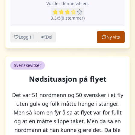
Vurder denne vitsen:
3.3
/5
(
8
stemme
r
)
Legg til
Del
Ny vits
Svenskevitser
Nødsituasjon på flyet
Det var 51 nordmenn og 50 svensker i et fly
uten gulv og folk måtte henge i stanger.
Men så kom en fyr å sa at flyet var for fullt
og at en måtte slippe taket. Men da sa en
nordmann at han kunne gjøre det. Da ble