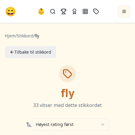
😄
👶
Hjem
/
Stikkord
/
fly
Tilbake til stikkord
fly
33
vitser
med dette stikkordet
Høyest rating først