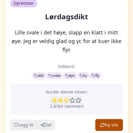
Dyrevitser
Lørdagsdikt
Lille svale i det høye, slapp en klatt i mitt
øye. Jeg er veldig glad og yr, for at kuer ikke
flyr.
Stikkord:
dikt
svale
øye
ku
fly
Vurder denne vitsen:
2.8
/5
(
4
stemme
r
)
Legg til
Del
Ny vits