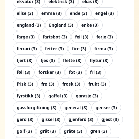
ekvator
(
3
)
elektrisk
(
3
)
elias
(
3
)
elise
(
3
)
emma
(
3
)
ende
(
3
)
engel
(
3
)
england
(
3
)
England
(
3
)
enke
(
3
)
farge
(
3
)
fartsbot
(
3
)
feil
(
3
)
ferje
(
3
)
ferrari
(
3
)
fetter
(
3
)
fire
(
3
)
firma
(
3
)
fjert
(
3
)
fjes
(
3
)
flette
(
3
)
flytur
(
3
)
føll
(
3
)
forsker
(
3
)
fot
(
3
)
fri
(
3
)
frisk
(
3
)
frø
(
3
)
frosk
(
3
)
frukt
(
3
)
fyrstikk
(
3
)
gaffel
(
3
)
garasje
(
3
)
gassforgiftning
(
3
)
general
(
3
)
genser
(
3
)
gerd
(
3
)
gissel
(
3
)
gjenferd
(
3
)
gjest
(
3
)
golf
(
3
)
gråt
(
3
)
gråte
(
3
)
gren
(
3
)