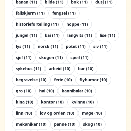
banan
(
11
)
bilde
(
11
)
bok
(
11
)
dusj
(
11
)
fallskjerm
(
11
)
fengsel
(
11
)
historiefortelling
(
11
)
hoppe
(
11
)
jungel
(
11
)
kai
(
11
)
langvits
(
11
)
lise
(
11
)
lys
(
11
)
norsk
(
11
)
potet
(
11
)
siv
(
11
)
sjef
(
11
)
skogen
(
11
)
speil
(
11
)
sykehus
(
11
)
arbeid
(
10
)
bar
(
10
)
begravelse
(
10
)
ferie
(
10
)
flyhumor
(
10
)
gro
(
10
)
hai
(
10
)
kannibaler
(
10
)
kina
(
10
)
kontor
(
10
)
kvinne
(
10
)
linn
(
10
)
lov og orden
(
10
)
mage
(
10
)
mekaniker
(
10
)
panne
(
10
)
skog
(
10
)