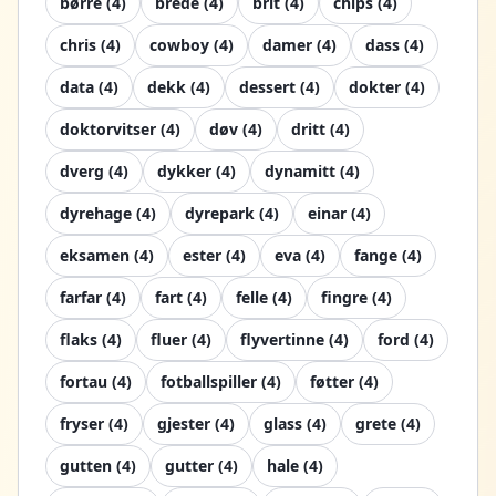
børre
(
4
)
brede
(
4
)
brit
(
4
)
chips
(
4
)
chris
(
4
)
cowboy
(
4
)
damer
(
4
)
dass
(
4
)
data
(
4
)
dekk
(
4
)
dessert
(
4
)
dokter
(
4
)
doktorvitser
(
4
)
døv
(
4
)
dritt
(
4
)
dverg
(
4
)
dykker
(
4
)
dynamitt
(
4
)
dyrehage
(
4
)
dyrepark
(
4
)
einar
(
4
)
eksamen
(
4
)
ester
(
4
)
eva
(
4
)
fange
(
4
)
farfar
(
4
)
fart
(
4
)
felle
(
4
)
fingre
(
4
)
flaks
(
4
)
fluer
(
4
)
flyvertinne
(
4
)
ford
(
4
)
fortau
(
4
)
fotballspiller
(
4
)
føtter
(
4
)
fryser
(
4
)
gjester
(
4
)
glass
(
4
)
grete
(
4
)
gutten
(
4
)
gutter
(
4
)
hale
(
4
)