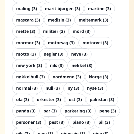
maling
(
3
)
marit bjørgen
(
3
)
martine
(
3
)
mascara
(
3
)
medisin
(
3
)
meitemark
(
3
)
mette
(
3
)
militær
(
3
)
mord
(
3
)
mormor
(
3
)
motorsag
(
3
)
motorvei
(
3
)
motto
(
3
)
negler
(
3
)
neve
(
3
)
new york
(
3
)
nils
(
3
)
nøkkel
(
3
)
nøkkelhull
(
3
)
nordmenn
(
3
)
Norge
(
3
)
normal
(
3
)
null
(
3
)
ny
(
3
)
nyse
(
3
)
ola
(
3
)
orkester
(
3
)
ost
(
3
)
pakistan
(
3
)
panda
(
3
)
par
(
3
)
parkering
(
3
)
pene
(
3
)
personer
(
3
)
pest
(
3
)
piano
(
3
)
pil
(
3
)
pils
(
3
)
pine
(
3
)
pinnsvin
(
3
)
pipe
(
3
)