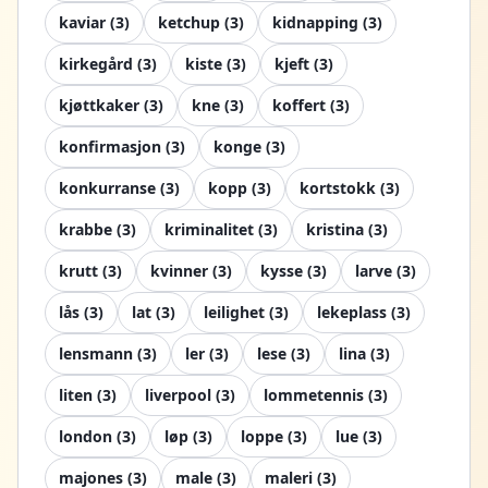
kaviar
(
3
)
ketchup
(
3
)
kidnapping
(
3
)
kirkegård
(
3
)
kiste
(
3
)
kjeft
(
3
)
kjøttkaker
(
3
)
kne
(
3
)
koffert
(
3
)
konfirmasjon
(
3
)
konge
(
3
)
konkurranse
(
3
)
kopp
(
3
)
kortstokk
(
3
)
krabbe
(
3
)
kriminalitet
(
3
)
kristina
(
3
)
krutt
(
3
)
kvinner
(
3
)
kysse
(
3
)
larve
(
3
)
lås
(
3
)
lat
(
3
)
leilighet
(
3
)
lekeplass
(
3
)
lensmann
(
3
)
ler
(
3
)
lese
(
3
)
lina
(
3
)
liten
(
3
)
liverpool
(
3
)
lommetennis
(
3
)
london
(
3
)
løp
(
3
)
loppe
(
3
)
lue
(
3
)
majones
(
3
)
male
(
3
)
maleri
(
3
)