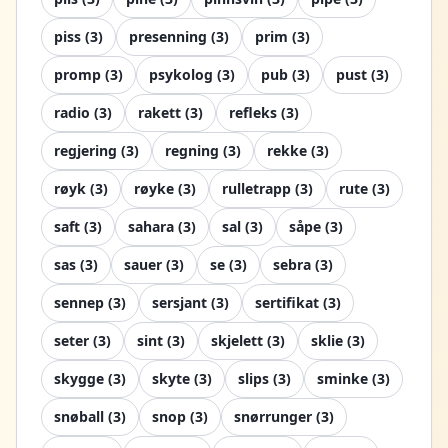
piss
(
3
)
presenning
(
3
)
prim
(
3
)
promp
(
3
)
psykolog
(
3
)
pub
(
3
)
pust
(
3
)
radio
(
3
)
rakett
(
3
)
refleks
(
3
)
regjering
(
3
)
regning
(
3
)
rekke
(
3
)
røyk
(
3
)
røyke
(
3
)
rulletrapp
(
3
)
rute
(
3
)
saft
(
3
)
sahara
(
3
)
sal
(
3
)
såpe
(
3
)
sas
(
3
)
sauer
(
3
)
se
(
3
)
sebra
(
3
)
sennep
(
3
)
sersjant
(
3
)
sertifikat
(
3
)
seter
(
3
)
sint
(
3
)
skjelett
(
3
)
sklie
(
3
)
skygge
(
3
)
skyte
(
3
)
slips
(
3
)
sminke
(
3
)
snøball
(
3
)
snop
(
3
)
snørrunger
(
3
)