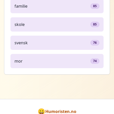
familie
85
skole
85
svensk
76
mor
74
😄
Humoristen.no