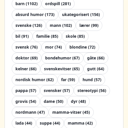
barn
(
1102
)
ordspill
(
281
)
absurd humor
(
173
)
ukategorisert
(
156
)
svenske
(
126
)
mann
(
102
)
lærer
(
99
)
bil
(
91
)
familie
(
85
)
skole
(
85
)
svensk
(
76
)
mor
(
74
)
blondine
(
72
)
doktor
(
69
)
bondehumor
(
67
)
gåte
(
66
)
kelner
(
66
)
svenskevitser
(
65
)
gutt
(
64
)
nordisk humor
(
62
)
far
(
59
)
hund
(
57
)
pappa
(
57
)
svensker
(
57
)
stereotypi
(
56
)
grovis
(
54
)
dame
(
50
)
dyr
(
48
)
nordmann
(
47
)
mamma-vitser
(
45
)
lada
(
44
)
suppe
(
44
)
mamma
(
42
)