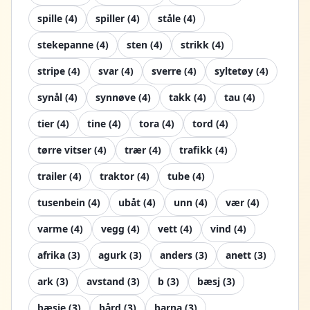
spille
(
4
)
spiller
(
4
)
ståle
(
4
)
stekepanne
(
4
)
sten
(
4
)
strikk
(
4
)
stripe
(
4
)
svar
(
4
)
sverre
(
4
)
syltetøy
(
4
)
synål
(
4
)
synnøve
(
4
)
takk
(
4
)
tau
(
4
)
tier
(
4
)
tine
(
4
)
tora
(
4
)
tord
(
4
)
tørre vitser
(
4
)
trær
(
4
)
trafikk
(
4
)
trailer
(
4
)
traktor
(
4
)
tube
(
4
)
tusenbein
(
4
)
ubåt
(
4
)
unn
(
4
)
vær
(
4
)
varme
(
4
)
vegg
(
4
)
vett
(
4
)
vind
(
4
)
afrika
(
3
)
agurk
(
3
)
anders
(
3
)
anett
(
3
)
ark
(
3
)
avstand
(
3
)
b
(
3
)
bæsj
(
3
)
bæsje
(
3
)
bård
(
3
)
barna
(
3
)