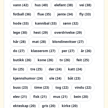
vann
(
42
)
hus
(
40
)
elefant
(
38
)
vei
(
38
)
fotball
(
36
)
flue
(
35
)
jente
(
34
)
fly
(
33
)
hode
(
33
)
kannibal
(
33
)
sønn
(
32
)
lege
(
30
)
hest
(
29
)
overdrivelse
(
29
)
hår
(
28
)
mat
(
28
)
blondinevitser
(
27
)
do
(
27
)
klasserom
(
27
)
per
(
27
)
år
(
26
)
butikk
(
26
)
kone
(
26
)
tv
(
26
)
feit
(
25
)
liv
(
25
)
tre
(
25
)
dør
(
24
)
katt
(
24
)
kjønnshumor
(
24
)
ole
(
24
)
båt
(
23
)
buss
(
23
)
time
(
23
)
tog
(
22
)
vindu
(
22
)
elev
(
21
)
fisk
(
21
)
mus
(
21
)
bein
(
20
)
ekteskap
(
20
)
gris
(
20
)
kirke
(
20
)