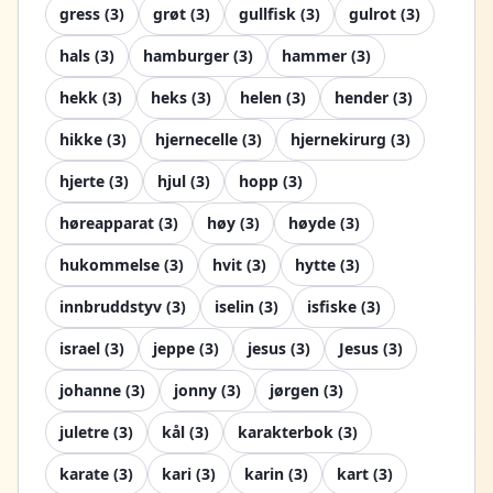
gress
(
3
)
grøt
(
3
)
gullfisk
(
3
)
gulrot
(
3
)
hals
(
3
)
hamburger
(
3
)
hammer
(
3
)
hekk
(
3
)
heks
(
3
)
helen
(
3
)
hender
(
3
)
hikke
(
3
)
hjernecelle
(
3
)
hjernekirurg
(
3
)
hjerte
(
3
)
hjul
(
3
)
hopp
(
3
)
høreapparat
(
3
)
høy
(
3
)
høyde
(
3
)
hukommelse
(
3
)
hvit
(
3
)
hytte
(
3
)
innbruddstyv
(
3
)
iselin
(
3
)
isfiske
(
3
)
israel
(
3
)
jeppe
(
3
)
jesus
(
3
)
Jesus
(
3
)
johanne
(
3
)
jonny
(
3
)
jørgen
(
3
)
juletre
(
3
)
kål
(
3
)
karakterbok
(
3
)
karate
(
3
)
kari
(
3
)
karin
(
3
)
kart
(
3
)