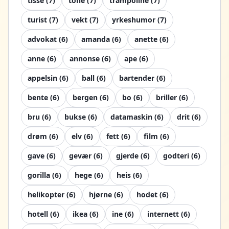
tisse
(
7
)
tone
(
7
)
trampoline
(
7
)
turist
(
7
)
vekt
(
7
)
yrkeshumor
(
7
)
advokat
(
6
)
amanda
(
6
)
anette
(
6
)
anne
(
6
)
annonse
(
6
)
ape
(
6
)
appelsin
(
6
)
ball
(
6
)
bartender
(
6
)
bente
(
6
)
bergen
(
6
)
bo
(
6
)
briller
(
6
)
bru
(
6
)
bukse
(
6
)
datamaskin
(
6
)
drit
(
6
)
drøm
(
6
)
elv
(
6
)
fett
(
6
)
film
(
6
)
gave
(
6
)
gevær
(
6
)
gjerde
(
6
)
godteri
(
6
)
gorilla
(
6
)
hege
(
6
)
heis
(
6
)
helikopter
(
6
)
hjørne
(
6
)
hodet
(
6
)
hotell
(
6
)
ikea
(
6
)
ine
(
6
)
internett
(
6
)