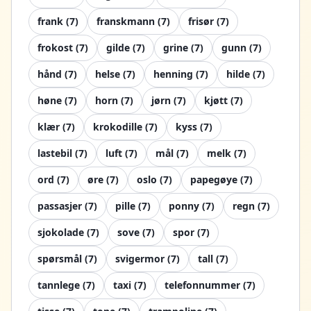
frank
(
7
)
franskmann
(
7
)
frisør
(
7
)
frokost
(
7
)
gilde
(
7
)
grine
(
7
)
gunn
(
7
)
hånd
(
7
)
helse
(
7
)
henning
(
7
)
hilde
(
7
)
høne
(
7
)
horn
(
7
)
jørn
(
7
)
kjøtt
(
7
)
klær
(
7
)
krokodille
(
7
)
kyss
(
7
)
lastebil
(
7
)
luft
(
7
)
mål
(
7
)
melk
(
7
)
ord
(
7
)
øre
(
7
)
oslo
(
7
)
papegøye
(
7
)
passasjer
(
7
)
pille
(
7
)
ponny
(
7
)
regn
(
7
)
sjokolade
(
7
)
sove
(
7
)
spor
(
7
)
spørsmål
(
7
)
svigermor
(
7
)
tall
(
7
)
tannlege
(
7
)
taxi
(
7
)
telefonnummer
(
7
)