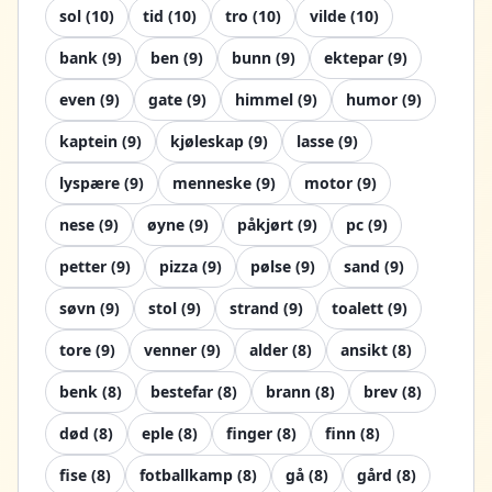
sol
(
10
)
tid
(
10
)
tro
(
10
)
vilde
(
10
)
bank
(
9
)
ben
(
9
)
bunn
(
9
)
ektepar
(
9
)
even
(
9
)
gate
(
9
)
himmel
(
9
)
humor
(
9
)
kaptein
(
9
)
kjøleskap
(
9
)
lasse
(
9
)
lyspære
(
9
)
menneske
(
9
)
motor
(
9
)
nese
(
9
)
øyne
(
9
)
påkjørt
(
9
)
pc
(
9
)
petter
(
9
)
pizza
(
9
)
pølse
(
9
)
sand
(
9
)
søvn
(
9
)
stol
(
9
)
strand
(
9
)
toalett
(
9
)
tore
(
9
)
venner
(
9
)
alder
(
8
)
ansikt
(
8
)
benk
(
8
)
bestefar
(
8
)
brann
(
8
)
brev
(
8
)
død
(
8
)
eple
(
8
)
finger
(
8
)
finn
(
8
)
fise
(
8
)
fotballkamp
(
8
)
gå
(
8
)
gård
(
8
)