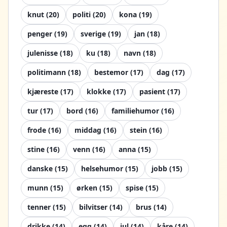
knut
(
20
)
politi
(
20
)
kona
(
19
)
penger
(
19
)
sverige
(
19
)
jan
(
18
)
julenisse
(
18
)
ku
(
18
)
navn
(
18
)
politimann
(
18
)
bestemor
(
17
)
dag
(
17
)
kjæreste
(
17
)
klokke
(
17
)
pasient
(
17
)
tur
(
17
)
bord
(
16
)
familiehumor
(
16
)
frode
(
16
)
middag
(
16
)
stein
(
16
)
stine
(
16
)
venn
(
16
)
anna
(
15
)
danske
(
15
)
helsehumor
(
15
)
jobb
(
15
)
munn
(
15
)
ørken
(
15
)
spise
(
15
)
tenner
(
15
)
bilvitser
(
14
)
brus
(
14
)
drikke
(
14
)
egg
(
14
)
jul
(
14
)
kåre
(
14
)