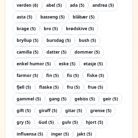
verden
(
6
)
abel
(
5
)
ada
(
5
)
andrea
(
5
)
asta
(
5
)
basseng
(
5
)
blåbær
(
5
)
brage
(
5
)
bro
(
5
)
brødskive
(
5
)
bryllup
(
5
)
bursdag
(
5
)
bush
(
5
)
camilla
(
5
)
datter
(
5
)
dommer
(
5
)
enkel humor
(
5
)
eske
(
5
)
etasje
(
5
)
farmor
(
5
)
fin
(
5
)
fis
(
5
)
fiske
(
5
)
fjell
(
5
)
flaske
(
5
)
fru
(
5
)
frue
(
5
)
gammel
(
5
)
gang
(
5
)
gebiss
(
5
)
geir
(
5
)
gift
(
5
)
giraff
(
5
)
gitar
(
5
)
grense
(
5
)
gry
(
5
)
Gud
(
5
)
gulv
(
5
)
hjort
(
5
)
influensa
(
5
)
inger
(
5
)
jakt
(
5
)