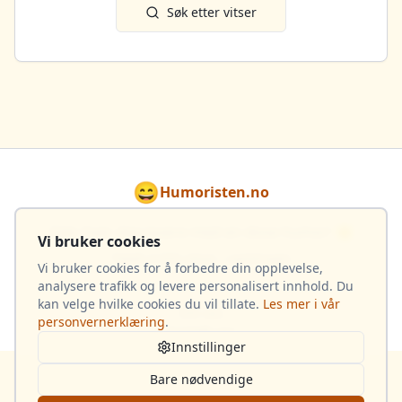
Søk etter vitser
😄
Humoristen.no
Gjør hver dag lysere med en dose humor! 🌟
Vi bruker cookies
Totalt 4 033 vitser i samlingen
Vi bruker cookies for å forbedre din opplevelse,
analysere trafikk og levere personalisert innhold. Du
kan velge hvilke cookies du vil tillate.
Les mer i vår
Om oss
personvernerklæring
.
Kontakt oss
Innstillinger
Opphavsrett
Personvern
Bare nødvendige
Allebarna