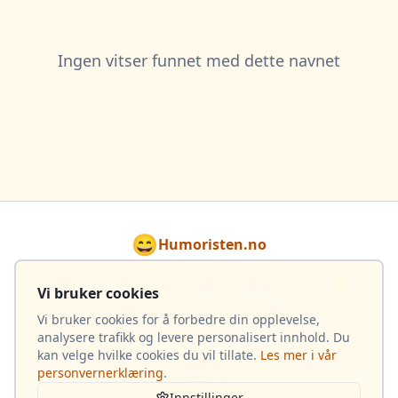
Ingen vitser funnet med dette navnet
😄
Humoristen.no
Gjør hver dag lysere med en dose humor! 🌟
Vi bruker cookies
Totalt 4 033 vitser i samlingen
Vi bruker cookies for å forbedre din opplevelse,
analysere trafikk og levere personalisert innhold. Du
kan velge hvilke cookies du vil tillate.
Les mer i vår
Om oss
personvernerklæring
.
Kontakt oss
Innstillinger