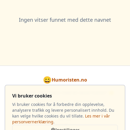
Ingen vitser funnet med dette navnet
😄
Humoristen.no
Gjør hver dag lysere med en dose humor! 🌟
Vi bruker cookies
Totalt 4 033 vitser i samlingen
Vi bruker cookies for å forbedre din opplevelse,
analysere trafikk og levere personalisert innhold. Du
kan velge hvilke cookies du vil tillate.
Les mer i vår
Om oss
personvernerklæring
.
Kontakt oss
Innstillinger