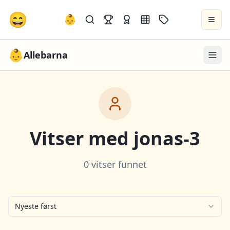
😄
👶
👶
Allebarna
Vitser med
jonas-3
0 vitser funnet
Nyeste først