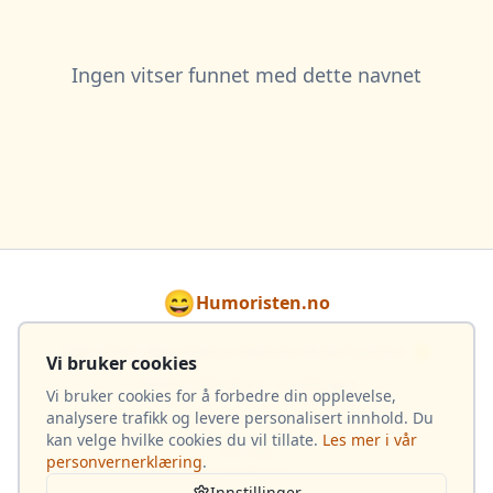
Ingen vitser funnet med dette navnet
😄
Humoristen.no
Gjør hver dag lysere med en dose humor! 🌟
Vi bruker cookies
Totalt 4 033 vitser i samlingen
Vi bruker cookies for å forbedre din opplevelse,
analysere trafikk og levere personalisert innhold. Du
kan velge hvilke cookies du vil tillate.
Les mer i vår
Om oss
personvernerklæring
.
Kontakt oss
Innstillinger