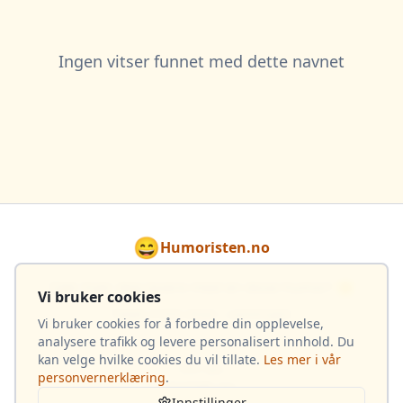
Ingen vitser funnet med dette navnet
😄
Humoristen.no
Gjør hver dag lysere med en dose humor! 🌟
Vi bruker cookies
Totalt 4 033 vitser i samlingen
Vi bruker cookies for å forbedre din opplevelse,
analysere trafikk og levere personalisert innhold. Du
kan velge hvilke cookies du vil tillate.
Les mer i vår
Om oss
personvernerklæring
.
Kontakt oss
Innstillinger