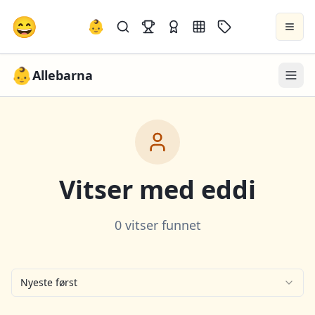
😄
👶
👶
Allebarna
Vitser med
eddi
0 vitser funnet
Nyeste først